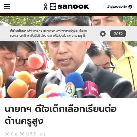
ข่าว
เข้าสู่ระบบสมาชิก
หมวดอื่นๆ
//s.isanook.com/ns/0/ud/361/1807918/623138-
Sanook
//s.isanook.com/sr/0/images/logo-
600
60
01.jpg
new-
sanook.png
เว็บไซต์นี้ใช้คุกกี้
เพื่อให้ท่านได้รับประสบการณ์การใช้งานที่ดีที่สุดบน เว็บไซต์
ตกลง
ของเรา โปรดศึกษาเพิ่มเติมที่
นโยบายความเป็นส่วนตัว
และ
นโยบายคุกกี้
นายกฯ ดีใจเด็กเลือกเรียนต่อ
ด้านครูสูง
06 มิ.ย. 58 (15:51 น.)