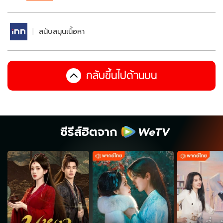
สนับสนุนเนื้อหา
กลับขึ้นไปด้านบน
ซีรีส์ฮิตจาก