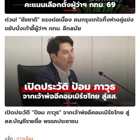
ด่วน! "ชัชชาติ" แรงต่อเนื่อง คนกรุงเทใจทิ้งห่างคู่แข่ง
ขยับนั่งเก้าอี้ผู้ว่าฯ กทม. อีกสมัย
เปิดประวัติ "ป้อม ภาวุธ" จากเจ้าพ่ออีคอมเมิร์ซไทย สู่
สส.บัญชีรายชื่อ พรรคประชาชน
แท็ก :
การเมือง