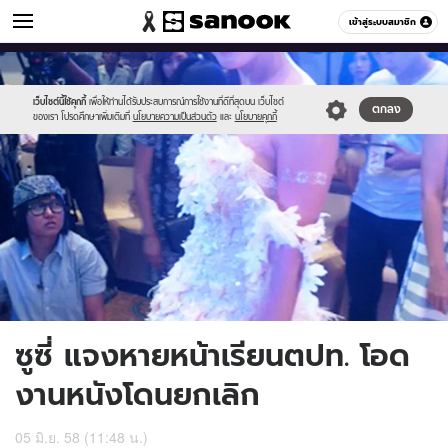
ข่าวบันเทิง
เข้าสู่ระบบสมาชิก
หมวดอื่นๆ
//s.isanook.com/ns/0/ud/361/1807182/622848-
Sanook
//s.isanook.com/sr/0/images/logo-
600
60
01.jpg
new-
sanook.png
เว็บไซต์นี้ใช้คุกกี้
เพื่อให้ท่านได้รับประสบการณ์การใช้งานที่ดีที่สุดบน เว็บไซต์
ตกลง
ของเรา โปรดศึกษาเพิ่มเติมที่
นโยบายความเป็นส่วนตัว
และ
นโยบายคุกกี้
ซูซี่ แจงหายหน้าเรียนตปท. โอด
งานหนังโดนยกเลิก
05 มิ.ย. 58 (11:48 น.)