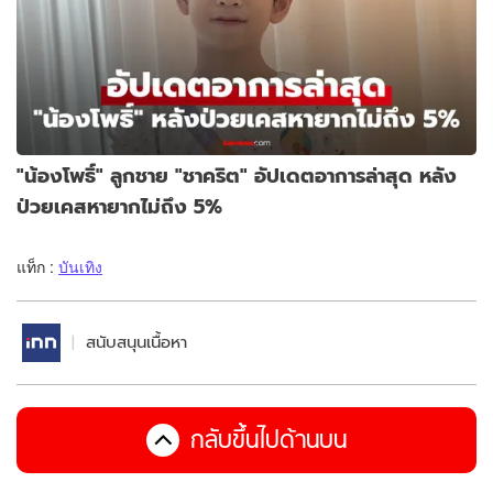
"น้องโพธิ์" ลูกชาย "ชาคริต" อัปเดตอาการล่าสุด หลัง
ป่วยเคสหายากไม่ถึง 5%
แท็ก :
บันเทิง
สนับสนุนเนื้อหา
กลับขึ้นไปด้านบน