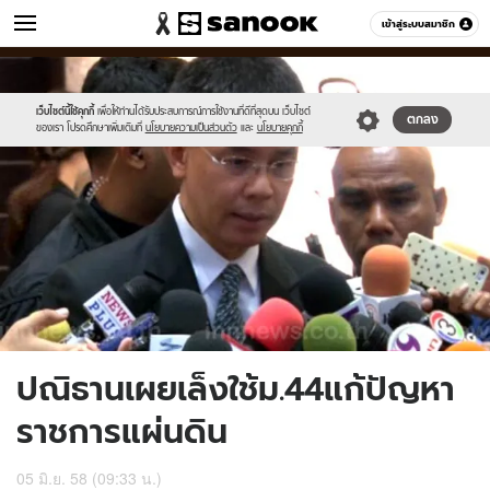
ข่าว
เข้าสู่ระบบสมาชิก
หมวดอื่นๆ
//s.isanook.com/ns/0/ud/361/1807050/622802-
Sanook
//s.isanook.com/sr/0/images/logo-
600
60
01.jpg
new-
sanook.png
เว็บไซต์นี้ใช้คุกกี้
เพื่อให้ท่านได้รับประสบการณ์การใช้งานที่ดีที่สุดบน เว็บไซต์
ตกลง
ของเรา โปรดศึกษาเพิ่มเติมที่
นโยบายความเป็นส่วนตัว
และ
นโยบายคุกกี้
ปณิธานเผยเล็งใช้ม.44แก้ปัญหา
ราชการแผ่นดิน
05 มิ.ย. 58 (09:33 น.)