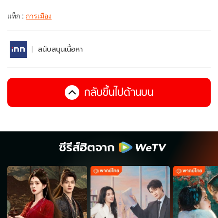
แท็ก :
การเมือง
สนับสนุนเนื้อหา
กลับขึ้นไปด้านบน
ซีรีส์ฮิตจาก