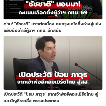
ด่วน! "ชัชชาติ" แรงต่อเนื่อง คนกรุงเทใจทิ้งห่างคู่แข่ง
ขยับนั่งเก้าอี้ผู้ว่าฯ กทม. อีกสมัย
เปิดประวัติ "ป้อม ภาวุธ" จากเจ้าพ่ออีคอมเมิร์ซไทย สู่
สส.บัญชีรายชื่อ พรรคประชาชน