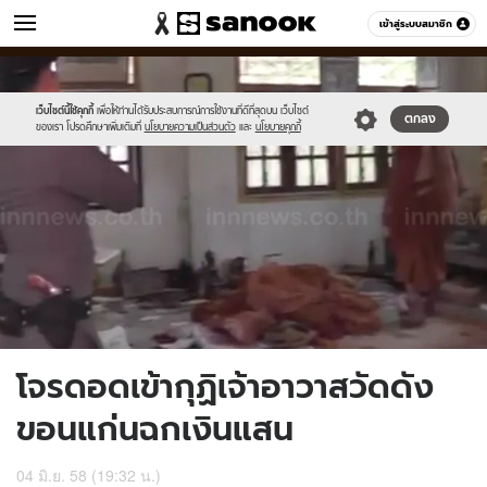
ข่าว
เข้าสู่ระบบสมาชิก
หมวดอื่นๆ
//s.isanook.com/ns/0/ud/361/1806874/622740-
Sanook
//s.isanook.com/sr/0/images/logo-
600
60
01.jpg
new-
sanook.png
เว็บไซต์นี้ใช้คุกกี้
เพื่อให้ท่านได้รับประสบการณ์การใช้งานที่ดีที่สุดบน เว็บไซต์
ตกลง
ของเรา โปรดศึกษาเพิ่มเติมที่
นโยบายความเป็นส่วนตัว
และ
นโยบายคุกกี้
โจรดอดเข้ากุฏิเจ้าอาวาสวัดดัง
ขอนแก่นฉกเงินแสน
04 มิ.ย. 58 (19:32 น.)