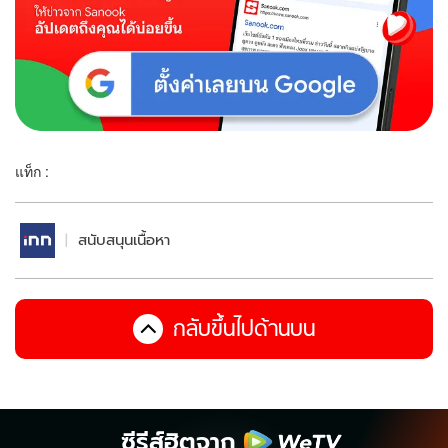
แท็ก :
สนับสนุนเนื้อหา
กลับขึ้นไปด้านบน
ซีรีส์ฮิตจาก