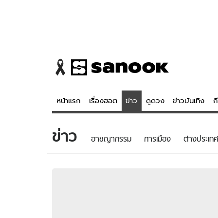
หน้าแรก
เรื่องฮอต
ข่าว
ดูดวง
ข่าวบันเทิง
ก
ข่าว
ข่าว
ดูดวง - 
อาชญากรรม
การเมือง
ต่างประเทศ
เรื่องฮอต
ดูดวง
ข่าว
หวยไทย
ข่าวบันเทิง
สถิติหวยไท
ข่าวกีฬา
หวยลาว
ข่าวเศรษฐกิจ