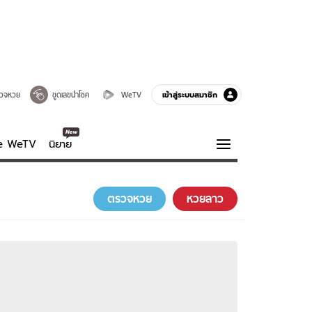
เข้าสู่ระบบสมาชิก
วจหวย
ขูดเลขนำโชค
WeTV
ve WeTV
นิยาย
รบรส
ความรู้รอบตัว
ตรวจหวย
หวยลาว
ฮาวทู
กูรู-รอบรู้