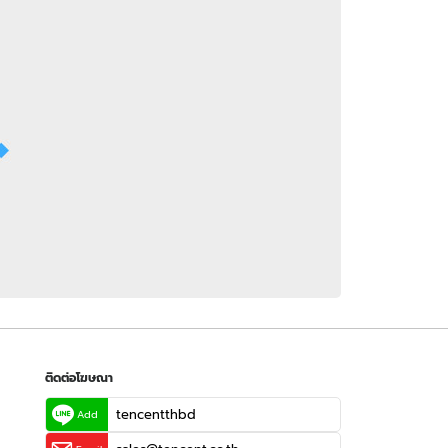
 WeTV
ติดต่อโฆษณา
tencentthbd
sales@tencent.co.th
รา
ร้องเรียนเนื้อหาไม่เหมาะสม
แนะนำติชม แจ้งปัญหาการใช้งาน
ติดต่อโฆษณา
tencentthbd
Add