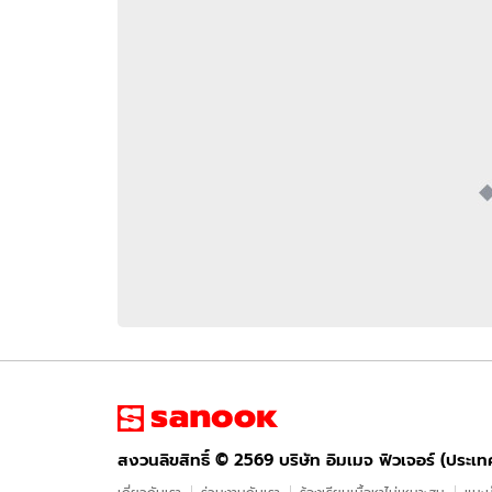
อัปเดตจีน
เช็กข่าวชัวร์
ติดตามสนุกโซเชี
ดาวน์โหลดสนุกแอปฟรี
สงวนลิขสิทธิ์ ©
2569
บริษัท อิมเมจ ฟิวเจอร์ (ประเทศไทย) จำกัด
สงวนลิขสิทธิ์ ©
2569
บริษัท อิมเมจ ฟิวเจอร์ (ประเ