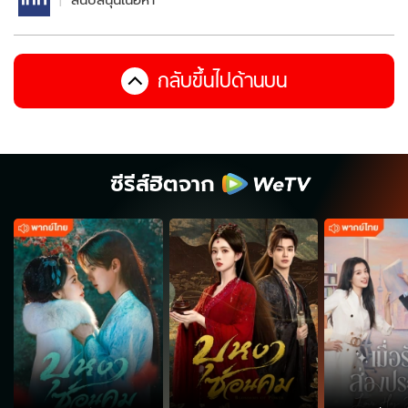
สนับสนุนเนื้อหา
กลับขึ้นไปด้านบน
ซีรีส์ฮิตจาก