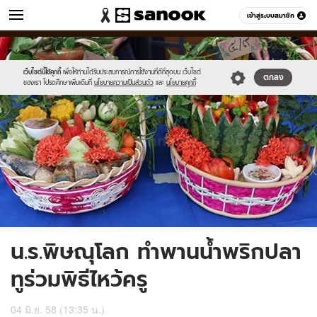
ข่าว
เข้าสู่ระบบสมาชิก
หมวดอื่นๆ
//s.isanook.com/ns/0/ud/361/1806642/622647-
Sanook
//s.isanook.com/sr/0/images/logo-
600
60
01.jpg
new-
sanook.png
เว็บไซต์นี้ใช้คุกกี้
เพื่อให้ท่านได้รับประสบการณ์การใช้งานที่ดีที่สุดบน เว็บไซต์
ตกลง
ของเรา โปรดศึกษาเพิ่มเติมที่
นโยบายความเป็นส่วนตัว
และ
นโยบายคุกกี้
น.ร.พิษณุโลก ทำพานน้ำพริกปลา
ทูร่วมพิธีไหว้ครู
04 มิ.ย. 58 (13:35 น.)