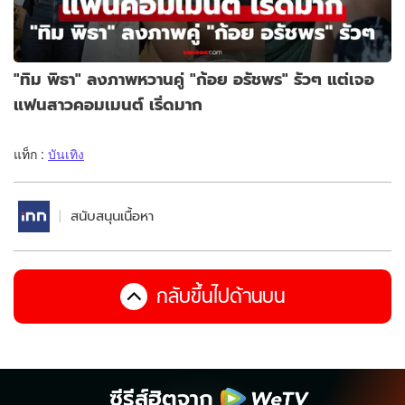
"ทิม พิธา" ลงภาพหวานคู่ "ก้อย อรัชพร" รัวๆ แต่เจอ
แฟนสาวคอมเมนต์ เริ่ดมาก
แท็ก :
บันเทิง
สนับสนุนเนื้อหา
กลับขึ้นไปด้านบน
ซีรีส์ฮิตจาก