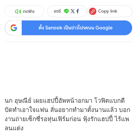
Copy link
แชร์
กดฟัง
ตั้ง Sanook เป็นข่าวโปรดบน Google
นก อุษณีย์ เผยแฮปปี้อัพหน้าอกมา โวฟิตแบกดี
ปัดทำเอาใจแฟน ลั่นอยากทำมาตั้งนานแล้ว บอก
งานถ่ายเซ็กซี่รอหุ่นเฟิร์มก่อน ฟุ้งรักแฮปปี้ ไร้แพ
ลนแต่ง