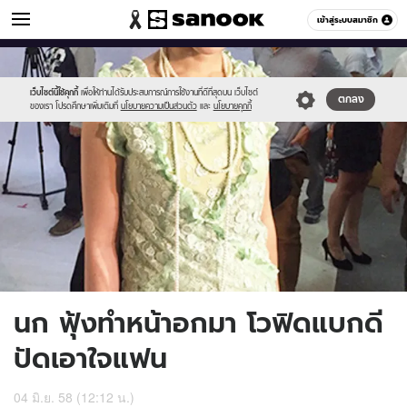
ข่าวบันเทิง
เข้าสู่ระบบสมาชิก
หมวดอื่นๆ
//s.isanook.com/ns/0/ud/361/1806574/622610-
Sanook
//s.isanook.com/sr/0/images/logo-
600
60
01.jpg
new-
sanook.png
เว็บไซต์นี้ใช้คุกกี้
เพื่อให้ท่านได้รับประสบการณ์การใช้งานที่ดีที่สุดบน เว็บไซต์
ตกลง
ของเรา โปรดศึกษาเพิ่มเติมที่
นโยบายความเป็นส่วนตัว
และ
นโยบายคุกกี้
นก ฟุ้งทำหน้าอกมา โวฟิดแบกดี
ปัดเอาใจแฟน
04 มิ.ย. 58 (12:12 น.)