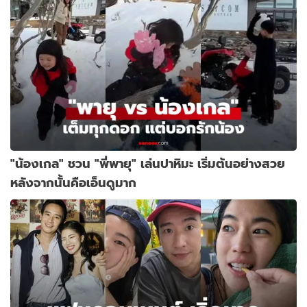
"น้องเกล" ชวน "พี่พายุ" เล่นปาหิมะ เริ่มต้นอย่างสวย
หลังจากนั้นคือเอ็นดูมาก