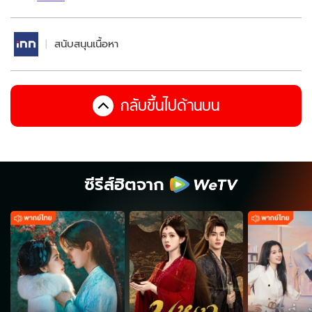
สนับสนุนเนื้อหา
กลับขึ้นไปด้านบน
ซีรีส์ฮิตจาก