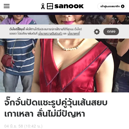
ข่าวบันเทิง
เข้าสู่ระบบสมาชิก
หมวดอื่นๆ
//s.isanook.com/ns/0/ud/361/1806522/622586-
Sanook
//s.isanook.com/sr/0/images/logo-
600
60
01.jpg
new-
sanook.png
เว็บไซต์นี้ใช้คุกกี้
เพื่อให้ท่านได้รับประสบการณ์การใช้งานที่ดีที่สุดบน เว็บไซต์
ตกลง
ของเรา โปรดศึกษาเพิ่มเติมที่
นโยบายความเป็นส่วนตัว
และ
นโยบายคุกกี้
จั๊กจั่นปัดแชะรูปคู่วุ้นเส้นสยบ
เกาเหลา ลั่นไม่มีปัญหา
04 มิ.ย. 58 (10:42 น.)