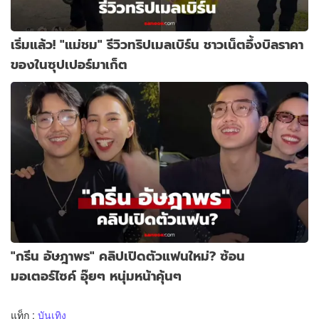
เริ่มแล้ว! "แม่ชม" รีวิวทริปเมลเบิร์น ชาวเน็ตอึ้งบิลราคา
ของในซุปเปอร์มาเก็ต
"กรีน อัษฎาพร" คลิปเปิดตัวแฟนใหม่? ซ้อน
มอเตอร์ไซค์ อุ๊ยๆ หนุ่มหน้าคุ้นๆ
แท็ก :
บันเทิง