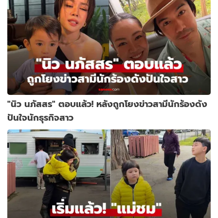
"นิว นภัสสร" ตอบแล้ว! หลังถูกโยงข่าวสามีนักร้องดัง
ปันใจนักธุรกิจสาว