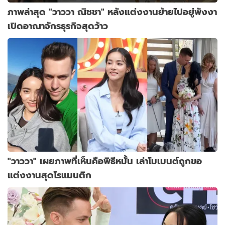
ภาพล่าสุด "วาววา ณิชชา" หลังแต่งงานย้ายไปอยู่พังงา
เปิดอาณาจักรธุรกิจสุดว้าว
"วาววา" เผยภาพที่เห็นคือพิธีหมั้น เล่าโมเมนต์ถูกขอ
แต่งงานสุดโรแมนติก