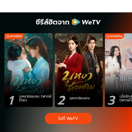
ซีรีส์ฮิตจาก
1
2
3
บุหงาซ่อนคม (พากย์
เมื่อรั
บุหงาซ่อนคม
ไทย)
(พากย์
ไปที่ WeTV