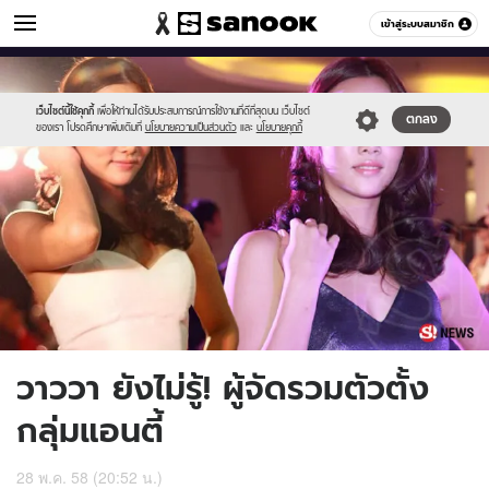
ข่าวบันเทิง
เข้าสู่ระบบสมาชิก
หมวดอื่นๆ
//s.isanook.com/ns/0/ud/360/1803391/wawwa.jpg
Sanook
//s.isanook.com/sr/0/images/logo-
600
60
new-
sanook.png
เว็บไซต์นี้ใช้คุกกี้
เพื่อให้ท่านได้รับประสบการณ์การใช้งานที่ดีที่สุดบน เว็บไซต์
ตกลง
ของเรา โปรดศึกษาเพิ่มเติมที่
นโยบายความเป็นส่วนตัว
และ
นโยบายคุกกี้
วาววา ยังไม่รู้! ผู้จัดรวมตัวตั้ง
กลุ่มแอนตี้
28 พ.ค. 58 (20:52 น.)