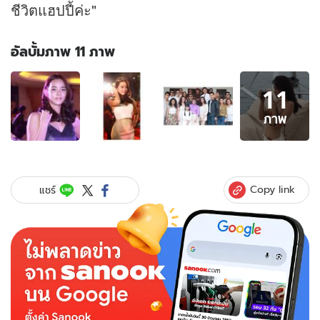
ชีวิตแฮปปี้ค่ะ"
อัลบั้มภาพ 11 ภาพ
อัลบั้ม
11
ภาพ
11
ภาพ
ภาพ
ของ
วาว
วา
ยัง
Copy link
แชร์
ไม่รู้!
ผู้
จัด
รวม
ตัว
ตั้ง
กลุ่ม
แอนตี้