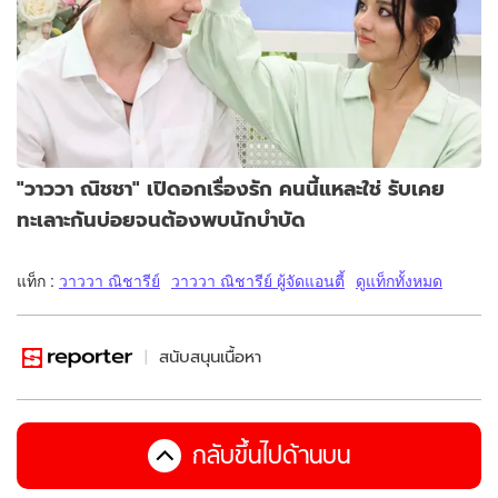
"วาววา ณิชชา" เปิดอกเรื่องรัก คนนี้แหละใช่ รับเคย
ทะเลาะกันบ่อยจนต้องพบนักบำบัด
แท็ก :
วาววา ณิชารีย์
วาววา ณิชารีย์ ผู้จัดแอนตี้
ดูแท็กทั้งหมด
สนับสนุนเนื้อหา
กลับขึ้นไปด้านบน