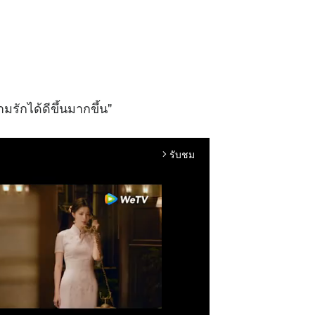
มรักได้ดีขึ้นมากขึ้น"
รับชม
arrow_forward_ios