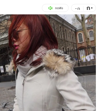
ก
สุขภาพ
+
ดูทีวี
-
ก
กดฟัง
เที่ยว-กิน
WeTV
Tasteful Thailand
Exclusive
Sanook Choice
นิยาย
ยลได้ที่
ร่วมงานกับเ