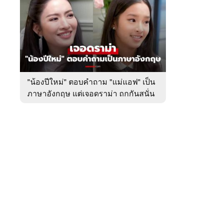
สัปดาห์
ของ
หมวด
บันเทิง
 WeTV
"น้องปีใหม่" ตอบคำถาม "แม่แอฟ" เป็น
ภาษาอังกฤษ แต่เจอดราม่า ถกกันสนั่น
ติดต่อโฆษณา
tencentthbd
sales@tencent.co.th
รา
ร้องเรียนเนื้อหาไม่เหมาะสม
แนะนำติชม แจ้งปัญหาการใช้งาน