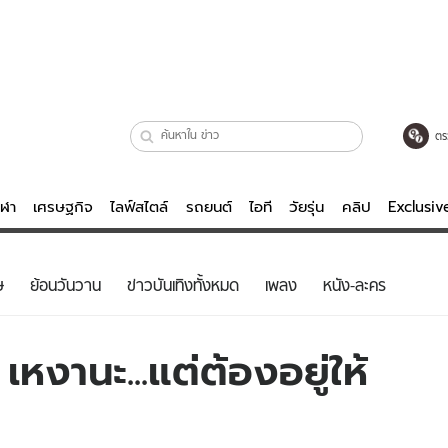
ตร
ีฬา
เศรษฐกิจ
ไลฟ์สไตล์
รถยนต์
ไอที
วัยรุ่น
คลิป
Exclusi
ตรวจหวย
ไลฟ์สไตล์
บันเทิงค
ษ
ย้อนวันวาน
ข่าวบันเทิงทั้งหมด
เพลง
หนัง-ละคร
ผู้หญิง
หนัง-ละคร
ผู้ชาย
เพลง
หงานะ...แต่ต้องอยู่ให้
ย
วัยรุ่น
เกมส์
ไอที
คลิป
รถยนต์
พอดแคสต์