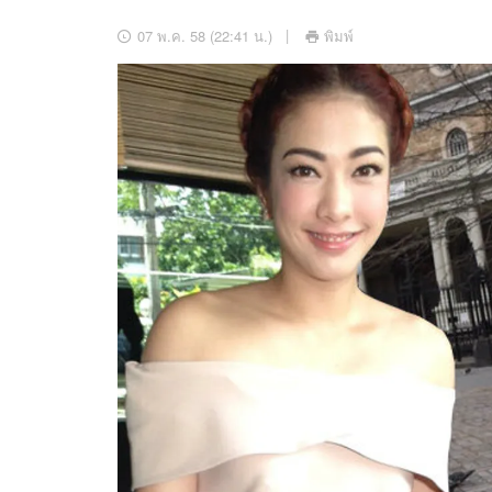
อัปเดตจีน
07 พ.ค. 58 (22:41 น.)
พิมพ์
เช็กข่าวชัวร์
ติดตามสนุกโซเชี
ดาวน์โหลดสนุกแอปฟรี
สงวนลิขสิทธิ์ ©
2569
บริษัท อิมเมจ ฟิวเจอร์ (ประเทศไทย) จำกัด