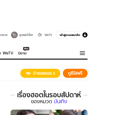
เข้าสู่ระบบสมาชิก
วจหวย
ขูดเลขนำโชค
WeTV
ve WeTV
นิยาย
รบรส
ความรู้รอบตัว
ป้าหอยซอย 6
ดูซีรีส์ฟรี
ฮาวทู
กูรู-รอบรู้
เรื่องฮอตในรอบสัปดาห์
เรื่อง
ของ
หมวด
บันเทิง
ฮอต
ใน
รอบ