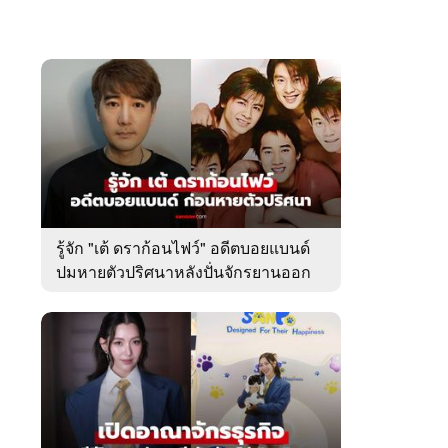
รู้จัก "เต้ ดราก้อนไฟว์" อดีตบอยแบนด์
ปมหายตัวปริศนาหลังปั่นจักรยานออก
จากบ้านพัก