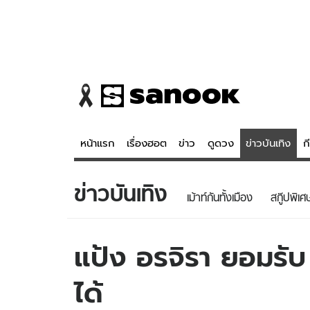
หน้าแรก
เรื่องฮอต
ข่าว
ดูดวง
ข่าวบันเทิง
ก
ข่าวบันเทิง
ข่าว
ดูดวง - 
เม้าท์กันทั้งเมือง
สกู๊ปพิเศ
เรื่องฮอต
ดูดวง
ข่าว
หวยไทย
แป้ง อรจิรา ยอมรับ เ
ข่าวบันเทิง
สถิติหวยไท
ได้
ข่าวกีฬา
หวยลาว
ข่าวเศรษฐกิจ