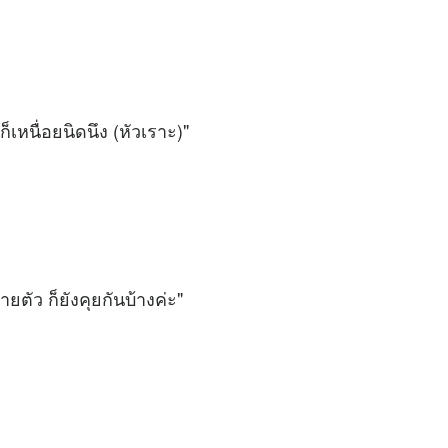
เหนื่อยนิดนึง (หัวเราะ)"
ยตัว ก็ยังคุยกันบ้างค่ะ"