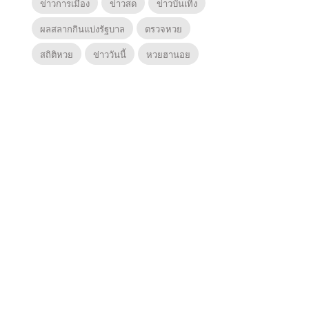
ข่าวการเมือง
ข่าวสด
ข่าวบันเทิง
ผลสลากกินแบ่งรัฐบาล
ตรวจหวย
สถิติหวย
ข่าววันนี้
หวยฮานอย