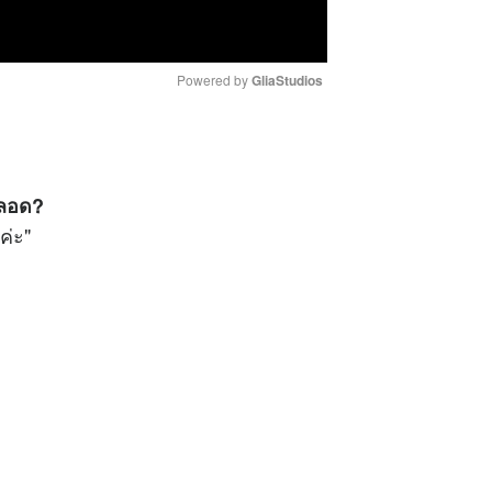
Powered by 
GliaStudios
M
u
t
 ตลอด?
e
ค่ะ"