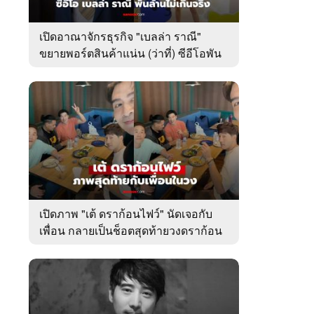
เปิดอาณาจักรธุรกิจ "เบลล่า ราณี"
ขยายพอร์ตสินค้าแน่น (ว่าที่) ซีอีโอพัน
ล้านเคียงข้าง "วิล ชวิณ"
เปิดภาพ "เต้ ดราก้อนไฟว์" นัดเจอกับ
เพื่อน กลายเป็นช็อตสุดท้ายวงดราก้อน
ไฟว์