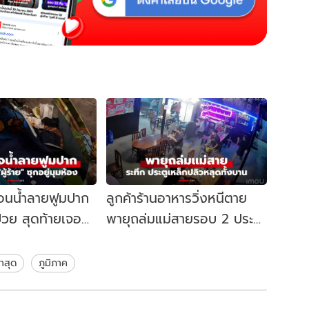
จนอนน้ำลายฟูมปาก
ลูกค้าร้านอาหารวิ่งหนีตาย
่วย สุดท้ายเจอ
พายุถล่มแม่สายรอบ 2 ประตู
อยู่มุมห้อง
เหล็กปลิวสะบัด หลุดทั้งบาน!
่าสุด
ภูมิภาค