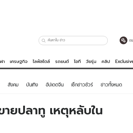
ตร
ีฬา
เศรษฐกิจ
ไลฟ์สไตล์
รถยนต์
ไอที
วัยรุ่น
คลิป
Exclusi
ตรวจหวย
ไลฟ์สไตล์
บันเทิงค
สังคม
บันเทิง
อัปเดตจีน
เช็กข่าวชัวร์
ข่าวทั้งหมด
ผู้หญิง
หนัง-ละคร
ผู้ชาย
เพลง
ย.ขายปลาทู เหตุหลับใน
ย
วัยรุ่น
เกมส์
ไอที
คลิป
รถยนต์
พอดแคสต์