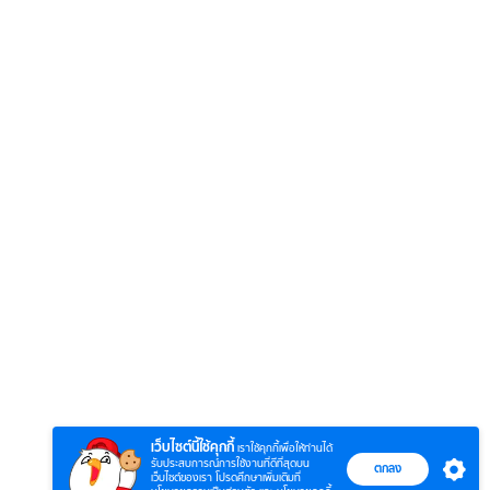
6
7
8
ยุทธ์
หากวินาทีนั้นไม่
หากวินาทีนั้นไม่
โลกอั
พบเธอ (พากย์
พบเธอ
แบบ (
ย)
ไทย)
เว็บไซต์นี้ใช้คุกกี้
เราใช้คุกกี้เพื่อให้ท่านได้
รับประสบการณ์การใช้งานที่ดีที่สุดบน
ตกลง
เว็บไซต์ของเรา โปรดศึกษาเพิ่มเติมที่