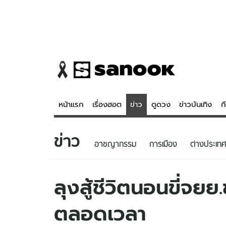
หน้าแรก
เรื่องฮอต
ข่าว
ดูดวง
ข่าวบันเทิง
ก
ข่าว
ข่าว
ดูดวง - 
อาชญากรรม
การเมือง
ต่างประเทศ
เรื่องฮอต
ดูดวง
ข่าว
หวยไทย
ลุงสู้ชีวิตนอนขี่จย
ข่าวบันเทิง
สถิติหวยไท
ตลอดเวลา
ข่าวกีฬา
หวยลาว
ข่าวเศรษฐกิจ