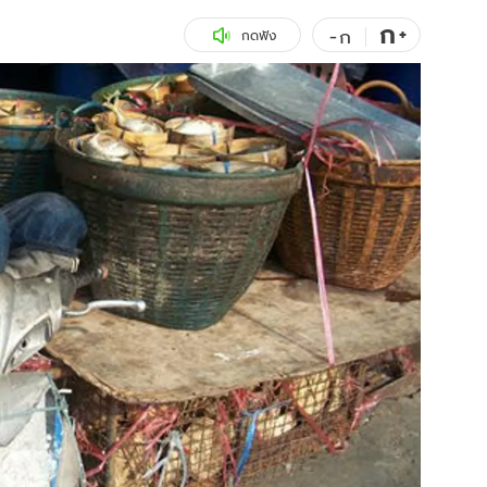
ก
สุขภาพ
+
ดูทีวี
-
ก
กดฟัง
เที่ยว-กิน
WeTV
Tasteful Thailand
Exclusive
Sanook Choice
นิยาย
ยลได้ที่
ร่วมงานกับเ