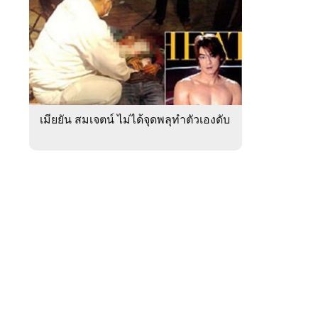
สัปดาห์
ของ
หมวด
ภูมิภาค
 WeTV
เมียยัน สมเจตน์ ไม่ได้จุดพลุทำตัวเองดับ
ติดต่อโฆษณา
tencentthbd
sales@tencent.co.th
รา
ร้องเรียนเนื้อหาไม่เหมาะสม
แนะนำติชม แจ้งปัญหาการใช้งาน