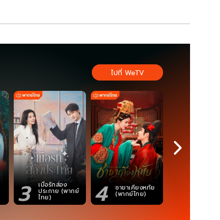
ไปที่ WeTV
3
4
5
เมื่อรักส่อง
ตำนานจอม
ชายาเคียงหทัย
ประกาย (พากย์
ภูตถังซาน
(พากย์ไทย)
ไทย)
(พากย์ไท