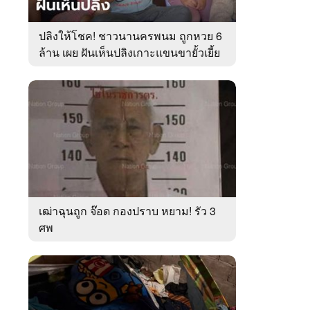
ปลิงให้โชค! ชาวนานครพนม ถูกหวย 6
ล้าน เผย ฝันเห็นปลิงเกาะแขนขายั้วเยี้ย
เฒ่าฉุนถูก จ๊อด กองปราบ หยาม! รัว 3
ศพ