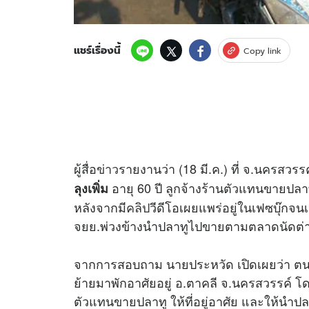
แชร์เรื่องนี้
Copy link
ผู้สื่อ
ข่าว
รายงานว่า (18 มี.ค.) ที่ จ.นครสวรรค์ 
อายุ 60 ปี ลูกจ้างร้านตัวแทนขายปลาท
ลุงเพิ่ม
หลังจากมี
คลิป
วีดีโอเผยแพร่อยู่ในเฟซบุ๊กจนเ
จยย.พ่วงข้างนำปลาทูไปขายตามตลาดนัดต่
จากการสอบถาม นายประหวัด เปิดเผยว่า ตนเป
ย้ายมาพักอาศัยอยู่ อ.ตาคลี จ.นครสวรรค์ โ
ตัวแทนขายปลาทู ให้ที่อยู่อาศัย และให้นำป