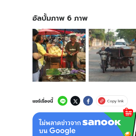
อัลบั้มภาพ 6 ภาพ
อัลบั้ม
ภาพ
6
ภาพ
ของ
ลุง
สู้
ชีวิต
นอ
นขี่จยย.ขาย
ปลา
ทู
แชร์เรื่องนี้
Copy link
เหตุ
หลับใน
ตลอด
เวลา