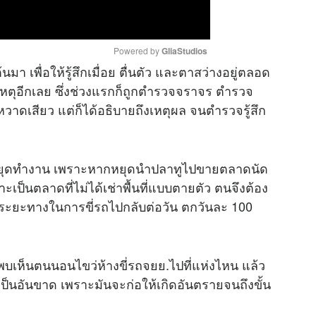
Powered by 
GliaStudios
า เพื่อให้รู้สึกเมื่อย ตื่นตัว และตาสว่างอยู่ตลอด
ติเหตุอีกเลย ซึ่งช่วงแรกก็ถูกตำรวจจราจร ตำรวจ
M
วาดเสียว แต่ก็ได้อธิบายถึงเหตุผล จนตำรวจรู้สึก
u
t
e
คยหยุดทำงาน เพราะหากหยุดนำปลาทูไปขายตลาดนัด
ะเป็นตลาดที่ไม่ได้เช่าพื้นที่แบบตายตัว ตนจึงต้อง
มระยะทางในการขี่รถไปกลับต่อวัน ตกวันละ 100
รพบเห็นตนนอนไขว่ห้างขี่รถจยย.ไปที่แห่งไหน แล้ว
็นอันขาด เพราะมันจะก่อให้เกิดอันตรายจนถึงขั้น