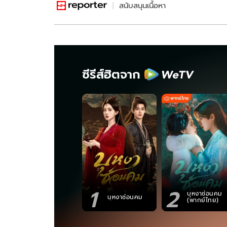
สนับสนุนเนื้อหา
ซีรีส์ฮิตจาก
1
2
บุหงาซ่อนคม
บุหงาซ่อนคม
(พากย์ไทย)