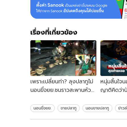
เรื่องที่เกี่ยวข้อง
เพราะเปลี่ยนท่า? ลุงปลาทูไม่
หนุ่มสิ้นใ
นอนขี่จยย.ชนราวสะพานหัว
ญาติคิดว่าป
แตก
"ผู้ร้าย" ซุก
นอนขี่จยย.
ขายปลาทู
นอนขายปลาทู
ข่าวล