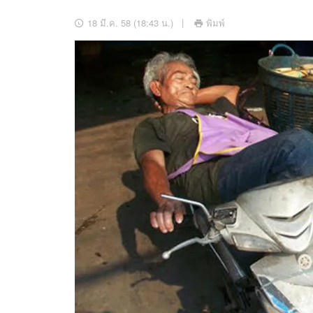
อัปเดตจีน
18 มี.ค. 58 (18:43 น.)
พิมพ์
เช็กข่าวชัวร์
ติดตามสนุกโซเชี
ดาวน์โหลดสนุกแอปฟรี
สงวนลิขสิทธิ์ ©
2569
บริษัท อิมเมจ ฟิวเจอร์ (ประเทศไทย) จำกัด