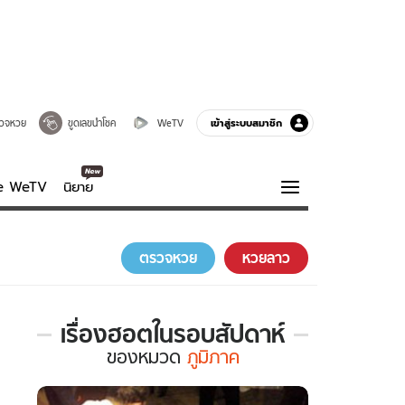
เข้าสู่ระบบสมาชิก
วจหวย
ขูดเลขนำโชค
WeTV
ve WeTV
นิยาย
รบรส
ความรู้รอบตัว
ตรวจหวย
หวยลาว
ฮาวทู
กูรู-รอบรู้
เรื่องฮอตในรอบสัปดาห์
เรื่อง
ของ
หมวด
ภูมิภาค
ฮอต
ใน
รอบ