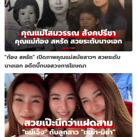
"ก้อง สหรัถ" เปิดภาพคุณแม่สมัยสาวๆ สวยระดับ
นางเอก อดีตบิ๊กบอสวงการโฆษณา