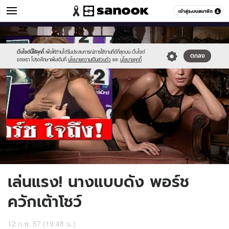
ข่าวบันเทิง
เข้าสู่ระบบสมาชิก
หมวดอื่นๆ
//s.isanook.com/ns/0/ud/294/1470770/bb.jpg
Sanook
//s.isanook.com/sr/0/images/logo-
600
60
new-
sanook.png
เว็บไซต์นี้ใช้คุกกี้
เพื่อให้ท่านได้รับประสบการณ์การใช้งานที่ดีที่สุดบน เว็บไซต์
ตกลง
ของเรา โปรดศึกษาเพิ่มเติมที่
นโยบายความเป็นส่วนตัว
และ
นโยบายคุกกี้
เล่นแรง! นางแบบดัง พอร์ช
ควักเต้าโชว์
12 ก.พ. 57 (19:48 น.)