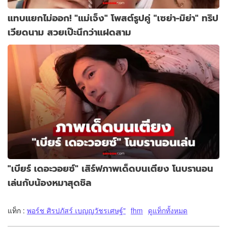
แทบแยกไม่ออก! "แม่เจ็ง" โพสต์รูปคู่ "เซย่า-มิย่า" ทริป
เวียดนาม สวยเป๊ะนึกว่าแฝดสาม
"เบียร์ เดอะวอยซ์" เสิร์ฟภาพเด็ดบนเตียง โนบรานอน
เล่นกับน้องหมาสุดชิล
แท็ก :
พอร์ช ศิรปภัสร์ เบญญวัชรเศษฐ์"
fhm
ดูแท็กทั้งหมด