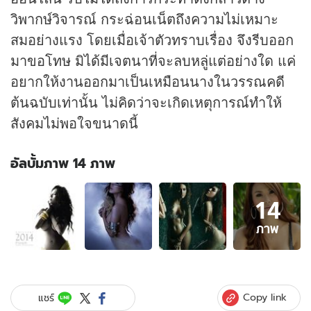
วิพากษ์วิจารณ์ กระฉ่อนเน็ตถึงความไม่เหมาะ
สมอย่างแรง โดยเมื่อเจ้าตัวทราบเรื่อง จึงรีบออก
มาขอโทษ มิได้มีเจตนาที่จะลบหลู่แต่อย่างใด แค่
อยากให้งานออกมาเป็นเหมือนนางในวรรณคดี
ต้นฉบับเท่านั้น ไม่คิดว่าจะเกิดเหตุการณ์ทำให้
สังคมไม่พอใจขนาดนี้
อัลบั้มภาพ 14 ภาพ
อัลบั้ม
14
ภาพ
14
ภาพ
ภาพ
ของ
เล่น
แรง!
นาง
Copy link
แชร์
แบบ