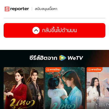
สนับสนุนเนื้อหา
กลับขึ้นไปด้านบน
ซีรีส์ฮิตจาก