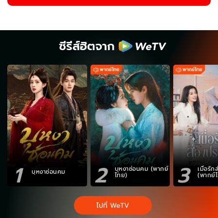
ซีรีส์ฮิตจาก
1
2
3
บุหงาซ่อนคม (พากย์
เมื่อรั
บุหงาซ่อนคม
ไทย)
(พากย์
ไปที่ WeTV