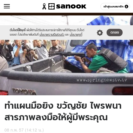
ข่าว
เข้าสู่ระบบสมาชิก
หมวดอื่นๆ
//s.isanook.com/ns/0/ud/292/1461090/wfewf.jpg
Sanook
//s.isanook.com/sr/0/images/logo-
600
60
new-
sanook.png
เว็บไซต์นี้ใช้คุกกี้
เพื่อให้ท่านได้รับประสบการณ์การใช้งานที่ดีที่สุดบน เว็บไซต์
ตกลง
ของเรา โปรดศึกษาเพิ่มเติมที่
นโยบายความเป็นส่วนตัว
และ
นโยบายคุกกี้
ทำแผนมือยิง ขวัญชัย ไพรพนา
สารภาพลงมือให้ผู้มีพระคุณ
08 ก.พ. 57 (14:12 น.)