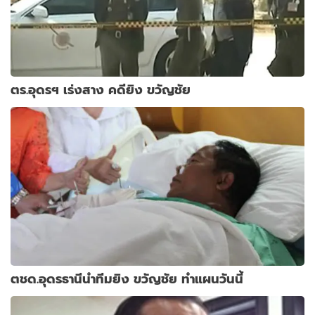
ตร.อุดรฯ เร่งสาง คดียิง ขวัญชัย
ตชด.อุดรธานีนำทีมยิง ขวัญชัย ทำแผนวันนี้