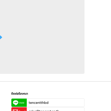
 WeTV
ติดต่อโฆษณา
tencentthbd
sales@tencent.co.th
รา
ร้องเรียนเนื้อหาไม่เหมาะสม
แนะนำติชม แจ้งปัญหาการใช้งาน
ติดต่อโฆษณา
tencentthbd
Add