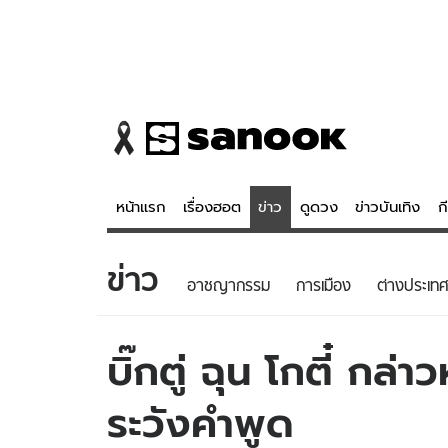
หน้าแรก
เรื่องฮอต
ข่าว
ดูดวง
ข่าวบันเทิง
ก
ข่าว
ข่าว
ดูดวง - 
อาชญากรรม
การเมือง
ต่างประเทศ
เรื่องฮอต
ดูดวง
ข่าว
หวยไทย
บิ๊กตู่ ฉุน โกตี๋ กล่
ข่าวบันเทิง
สถิติหวยไท
ระวังคำพูด
ข่าวกีฬา
หวยลาว
ข่าวเศรษฐกิจ