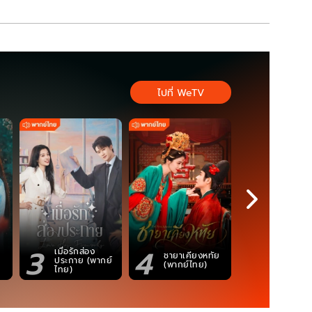
ไปที่ WeTV
3
4
5
เมื่อรักส่อง
ตำนานจอม
ชายาเคียงหทัย
ประกาย (พากย์
ภูตถังซาน
(พากย์ไทย)
ไทย)
(พากย์ไท