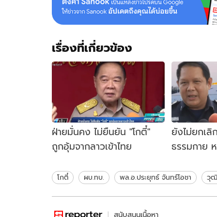
เรื่องที่เกี่ยวข้อง
ฝ่ายมั่นคง ไม่ยืนยัน "โกตี๋"
ยังไม่ยกเลิ
ถูกอุ้มจากลาวเข้าไทย
ธรรมกาย ห
สะสมอาวุธอ
วัด
โกตี๋
ผบ.ทบ.
พล.อ.ประยุทธ์ จันทร์โอชา
วุ
สนับสนุนเนื้อหา