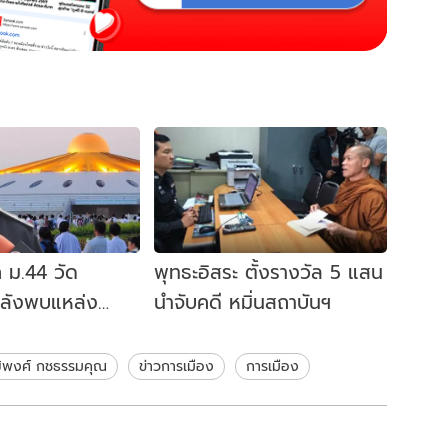
ก ม.44 วัด
พุทธะอิสระ ตั้งรางวัล 5 แสน
ลังพบแหล่ง
นำจับคดี หมิ่นสถาบันฯ
าจเกี่ยวข้องกับ
ฒิพงศ์ กชธรรมคุณ
ข่าวการเมือง
การเมือง