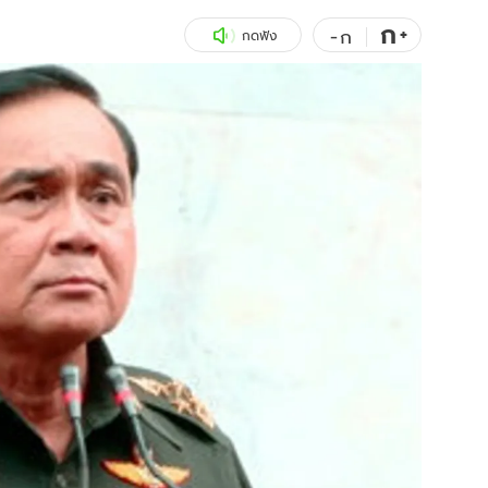
ก
สุขภาพ
+
ดูทีวี
-
ก
กดฟัง
เที่ยว-กิน
WeTV
Tasteful Thailand
Exclusive
Sanook Choice
นิยาย
ยลได้ที่
ร่วมงานกับเ