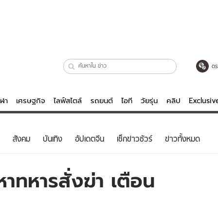
ตร
ีฬา
เศรษฐกิจ
ไลฟ์สไตล์
รถยนต์
ไอที
วัยรุ่น
คลิป
Exclusi
ตรวจหวย
ไลฟ์สไตล์
บันเทิงค
สังคม
บันเทิง
อัปเดตจีน
เช็กข่าวชัวร์
ข่าวทั้งหมด
ผู้หญิง
หนัง-ละคร
ผู้ชาย
เพลง
าวหาทหารสั่งฆ่า เตือน
ย
วัยรุ่น
เกมส์
ไอที
คลิป
รถยนต์
พอดแคสต์