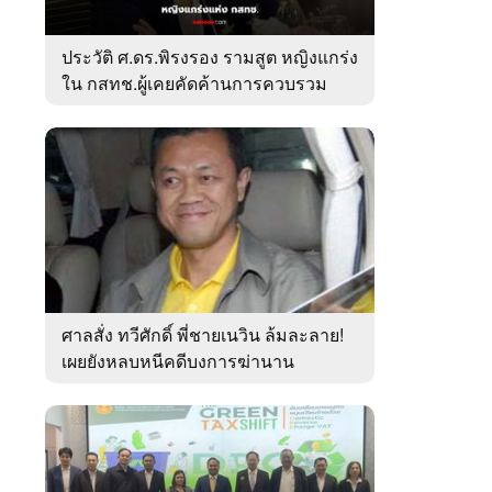
ประวัติ ศ.ดร.พิรงรอง รามสูต หญิงแกร่ง
ใน กสทช.ผู้เคยคัดค้านการควบรวม
ค่ายมือถือ
ศาลสั่ง ทวีศักดิ์ พี่ชายเนวิน ล้มละลาย!
เผยยังหลบหนีคดีบงการฆ่านาน
เกือบ10ปี