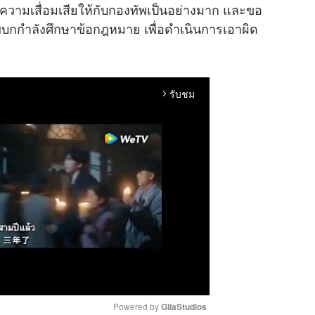
ความเสื่อมเสียให้กับกองทัพเป็นอย่างมาก และขอ
บกกำลังศึกษาข้อกฎหมาย เพื่อดำเนินการเอาผิด
รับชม
arrow_forward_ios
Powered by 
GliaStudios