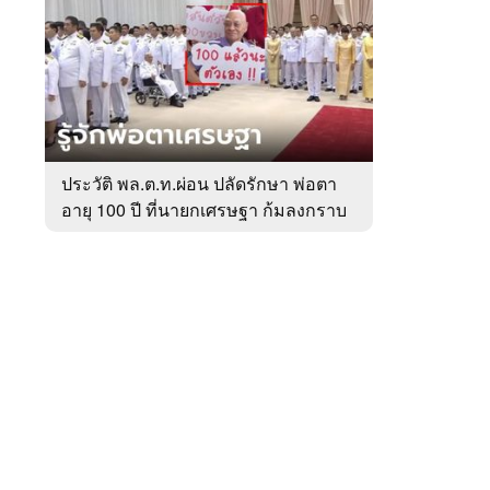
สัปดาห์
ของ
หมวด
การเมือง
 WeTV
ประวัติ พล.ต.ท.ผ่อน ปลัดรักษา พ่อตา
อายุ 100 ปี ที่นายกเศรษฐา ก้มลงกราบ
ติดต่อโฆษณา
ที่ตัก
tencentthbd
sales@tencent.co.th
รา
ร้องเรียนเนื้อหาไม่เหมาะสม
แนะนำติชม แจ้งปัญหาการใช้งาน