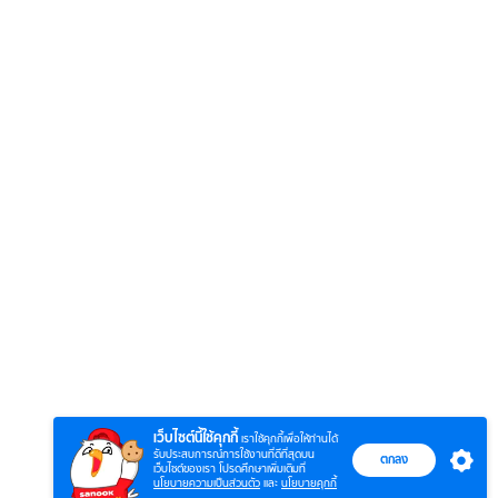
6
7
8
ยุทธ์
หากวินาทีนั้นไม่
หากวินาทีนั้นไม่
โลกอั
พบเธอ (พากย์
พบเธอ
แบบ (
ย)
ไทย)
เว็บไซต์นี้ใช้คุกกี้
เราใช้คุกกี้เพื่อให้ท่านได้
รับประสบการณ์การใช้งานที่ดีที่สุดบน
ตกลง
เว็บไซต์ของเรา โปรดศึกษาเพิ่มเติมที่
นโยบายความเป็นส่วนตัว
และ
นโยบายคุกกี้