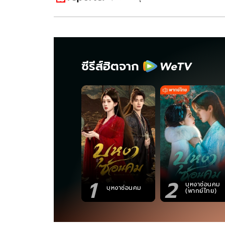
ซีรีส์ฮิตจาก
1
2
บุหงาซ่อนคม
บุหงาซ่อนคม
(พากย์ไทย)