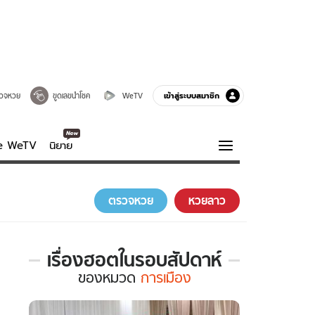
เข้าสู่ระบบสมาชิก
วจหวย
ขูดเลขนำโชค
WeTV
ve WeTV
นิยาย
รบรส
ความรู้รอบตัว
ตรวจหวย
หวยลาว
ฮาวทู
กูรู-รอบรู้
เรื่องฮอตในรอบสัปดาห์
เรื่อง
ของ
หมวด
การเมือง
ฮอต
ใน
รอบ