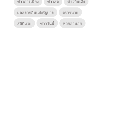
ข่าวการเมือง
ข่าวสด
ข่าวบันเทิง
ผลสลากกินแบ่งรัฐบาล
ตรวจหวย
สถิติหวย
ข่าววันนี้
หวยฮานอย