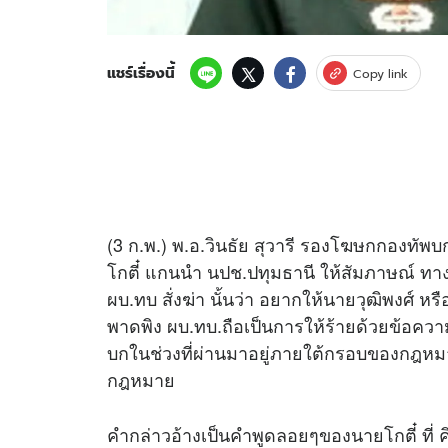
แชร์เรื่องนี้
Copy link
(3 ก.พ.) พ.อ.วินธัย สุวารี รองโฆษกกองทัพบ
โกตี๋ แกนนำ นปช.ปทุมธานี ให้สัมภาษณ์ ทาง
ผบ.ทบ สั่งฆ่า นั้นว่า อยากให้นายวุฒิพงศ์ หร
พาดพิง ผบ.ทบ.ถือเป็นการให้ร้ายด้วยข้อคว
บกในช่วงที่ผ่านมาอยู่ภายใต้กรอบของกฎหม
กฎหมาย
คำกล่าวอ้างเป็นคำพูดลอยๆของนายโกตี๋ ที่ 