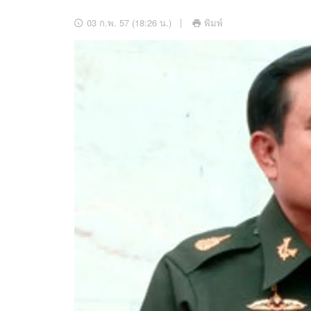
อัปเดตจีน
03 ก.พ. 57 (18:26 น.)
พิมพ์
เช็กข่าวชัวร์
ติดตามสนุกโซเชี
ดาวน์โหลดสนุกแอปฟรี
สงวนลิขสิทธิ์ ©
2569
บริษัท อิมเมจ ฟิวเจอร์ (ประเทศไทย) จำกัด