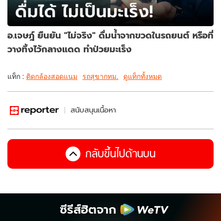
อ.เจษฎ์ ยืนยัน "ไม่จริง" ดื่มน้ำจากขวดในรถยนต์ หรือที่
วางทิ้งไว้กลางแดด ทำป่วยมะเร็ง
แท็ก :
ติดกล้องสอดแนม
รถสุขากทม.
ดูแท็กทั้งหมด
สนับสนุนเนื้อหา
กลับขึ้นไปด้านบน
ซีรีส์ฮิตจาก