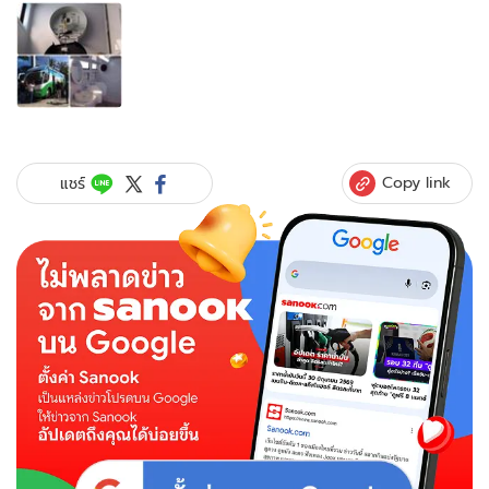
อัลบั้ม
ภาพ
1
ภาพ
ของ
ผู้
ว่าฯ
กทม.โต้
Copy link
แชร์
ติด
กล้อง
สอด
แนม
ศรส.
ใน
รถ
ส้วม
ชาย