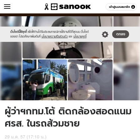
ข่าว
เข้าสู่ระบบสมาชิก
หมวดอื่นๆ
//s.isanook.com/ns/0/ud/286/1431406/4.jpg
Sanook
//s.isanook.com/sr/0/images/logo-
600
60
new-
sanook.png
เว็บไซต์นี้ใช้คุกกี้
เพื่อให้ท่านได้รับประสบการณ์การใช้งานที่ดีที่สุดบน เว็บไซต์
ตกลง
ของเรา โปรดศึกษาเพิ่มเติมที่
นโยบายความเป็นส่วนตัว
และ
นโยบายคุกกี้
ผู้ว่าฯกทม.โต้ ติดกล้องสอดแนม
ศรส. ในรถส้วมชาย
29 ม.ค. 57 (17:10 น.)