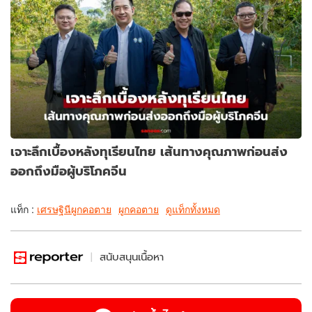
เจาะลึกเบื้องหลังทุเรียนไทย เส้นทางคุณภาพก่อนส่ง
ออกถึงมือผู้บริโภคจีน
แท็ก :
เศรษฐินีผูกคอตาย
ผูกคอตาย
ดูแท็กทั้งหมด
สนับสนุนเนื้อหา