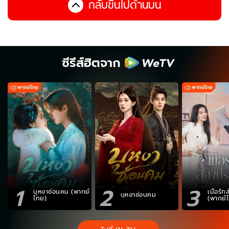
กลับขึ้นไปด้านบน
ซีรีส์ฮิตจาก
1
2
3
บุหงาซ่อนคม (พากย์
เมื่อรั
บุหงาซ่อนคม
ไทย)
(พากย์