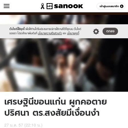
ข่าว
เข้าสู่ระบบสมาชิก
หมวดอื่นๆ
//s.isanook.com/ns/0/ud/286/1430975/news08-
Sanook
//s.isanook.com/sr/0/images/logo-
600
60
1.jpg
new-
sanook.png
เว็บไซต์นี้ใช้คุกกี้
เพื่อให้ท่านได้รับประสบการณ์การใช้งานที่ดีที่สุดบน เว็บไซต์
ตกลง
ของเรา โปรดศึกษาเพิ่มเติมที่
นโยบายความเป็นส่วนตัว
และ
นโยบายคุกกี้
เศรษฐินีขอนแก่น ผูกคอตาย
ปริศนา ตร.สงสัยมีเงื่อนงำ
27 ม.ค. 57 (22:10 น.)