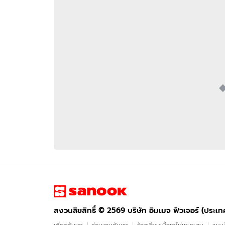
อัปเดตจีน
เช็กข่าวชัวร์
ติดตามสนุกโซเชี
ดาวน์โหลดสนุกแอปฟรี
สงวนลิขสิทธิ์ ©
2569
บริษัท อิมเมจ ฟิวเจอร์ (ประเทศไทย) จำกัด
สงวนลิขสิทธิ์ ©
2569
บริษัท อิมเมจ ฟิวเจอร์ (ประเ