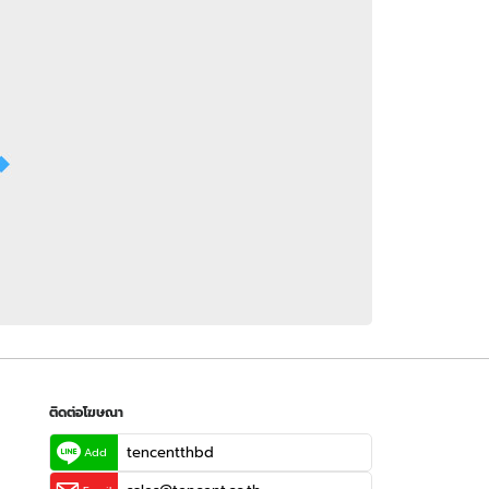
 WeTV
ติดต่อโฆษณา
tencentthbd
sales@tencent.co.th
รา
ร้องเรียนเนื้อหาไม่เหมาะสม
แนะนำติชม แจ้งปัญหาการใช้งาน
ติดต่อโฆษณา
tencentthbd
Add