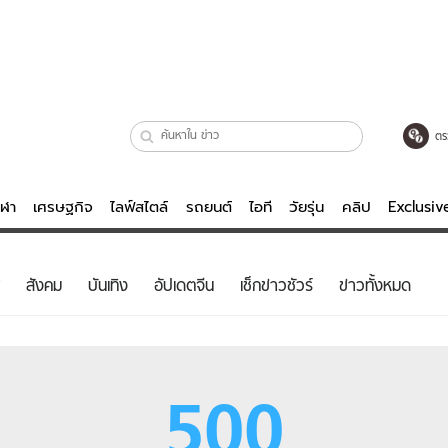
ตร
ีฬา
เศรษฐกิจ
ไลฟ์สไตล์
รถยนต์
ไอที
วัยรุ่น
คลิป
Exclusi
ตรวจหวย
ไลฟ์สไตล์
บันเทิงค
สังคม
บันเทิง
อัปเดตจีน
เช็กข่าวชัวร์
ข่าวทั้งหมด
ผู้หญิง
หนัง-ละคร
ผู้ชาย
เพลง
ย
วัยรุ่น
เกมส์
500
ไอที
คลิป
รถยนต์
พอดแคสต์