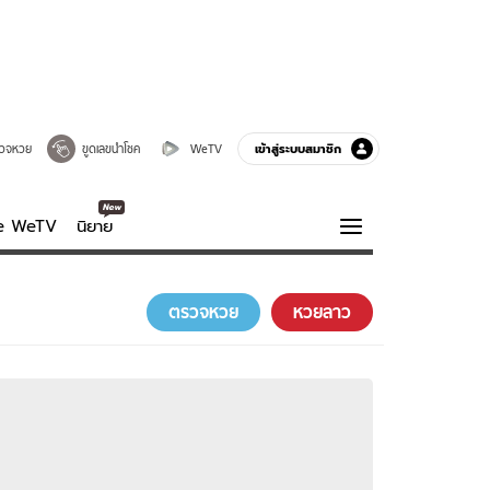
เข้าสู่ระบบสมาชิก
วจหวย
ขูดเลขนำโชค
WeTV
ve WeTV
นิยาย
รบรส
ความรู้รอบตัว
ตรวจหวย
หวยลาว
ฮาวทู
กูรู-รอบรู้