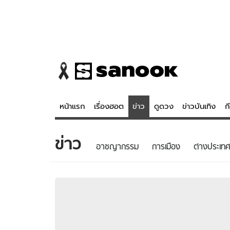
หน้าแรก
เรื่องฮอต
ข่าว
ดูดวง
ข่าวบันเทิง
ก
ข่าว
ข่าว
ดูดวง - 
อาชญากรรม
การเมือง
ต่างประเทศ
เรื่องฮอต
ดูดวง
ข่าว
หวยไทย
ข่าวบันเทิง
สถิติหวยไท
ข่าวกีฬา
หวยลาว
ข่าวเศรษฐกิจ