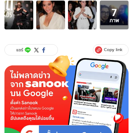
อัลบั้ม
7
ภาพ
7
ภาพ
ภาพ
ของ
พลอย
เฌอ
มาลย์
Copy link
แชร์
ไม่
ปฏิเสธ
หนุ่ม
พิเศษ
คน
ใหม่
ชื่อ
'จอห์น'