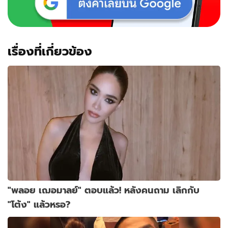
เรื่องที่เกี่ยวข้อง
"พลอย เฌอมาลย์" ตอบแล้ว! หลังคนถาม เลิกกับ
"โต้ง" แล้วหรอ?