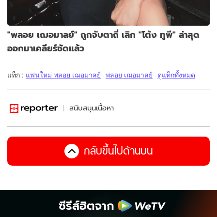
"พลอย เฌอมาลย์" ถูกจับตาถี่ เลิก "โต้ง ทูพี" ล่าสุด
ออกมาเคลียร์ชัดแล้ว
แท็ก :
แฟนใหม่ พลอย เฌอมาลย์
พลอย เฌอมาลย์
ดูแท็กทั้งหมด
สนับสนุนเนื้อหา
กลับขึ้นไปด้านบน
ซีรีส์ฮิตจาก