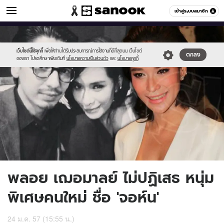
ข่าวบันเทิง
เข้าสู่ระบบสมาชิก
หมวดอื่นๆ
//s.isanook.com/ns/0/ud/286/1430296/ploy01.jpg
Sanook
//s.isanook.com/sr/0/images/logo-
600
60
new-
sanook.png
เว็บไซต์นี้ใช้คุกกี้
เพื่อให้ท่านได้รับประสบการณ์การใช้งานที่ดีที่สุดบน เว็บไซต์
ตกลง
ของเรา โปรดศึกษาเพิ่มเติมที่
นโยบายความเป็นส่วนตัว
และ
นโยบายคุกกี้
พลอย เฌอมาลย์ ไม่ปฏิเสธ หนุ่ม
พิเศษคนใหม่ ชื่อ 'จอห์น'
24 ม.ค. 57 (15:55 น.)