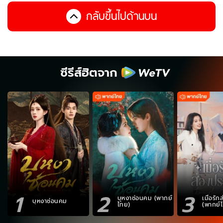
กลับขึ้นไปด้านบน
ซีรีส์ฮิตจาก
1
2
3
บุหงาซ่อนคม (พากย์
เมื่อรั
บุหงาซ่อนคม
ไทย)
(พากย์