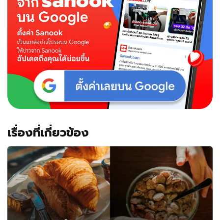
หนี
หลัง
เพื่อน
บ้าน
แจ้ง
ความ
หมา
เข้า
บ้าน
เรื่องที่เกี่ยวข้อง