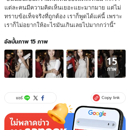
แต่ละคนมีความคิดเห็นเยอะแยะมากมาย แต่ไม่
ทราบข้อเท็จจริงที่ถูกต้อง เราก็พูดได้แค่นี้ เพราะ
เราก็ไม่อยากให้อะไรมันเกินเลยไปมากกว่านี้"
อัลบั้มภาพ 15 ภาพ
อัลบั้ม
15
ภาพ
15
ภาพ
ภาพ
ของ
เคลียร์!
“แพน
เค้ก
Copy link
แชร์
เขม
นิจ”
ไม่
ย้าย
บ้าน