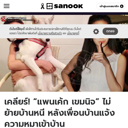
ข่าวบันเทิง
เข้าสู่ระบบสมาชิก
หมวดอื่นๆ
//s.isanook.com/ns/0/ud/285/1429906/untitled-
Sanook
//s.isanook.com/sr/0/images/logo-
600
60
1_copy.jpg
new-
sanook.png
เว็บไซต์นี้ใช้คุกกี้
เพื่อให้ท่านได้รับประสบการณ์การใช้งานที่ดีที่สุดบน เว็บไซต์
ตกลง
ของเรา โปรดศึกษาเพิ่มเติมที่
นโยบายความเป็นส่วนตัว
และ
นโยบายคุกกี้
เคลียร์! “แพนเค้ก เขมนิจ” ไม่
ย้ายบ้านหนี หลังเพื่อนบ้านแจ้ง
ความหมาเข้าบ้าน