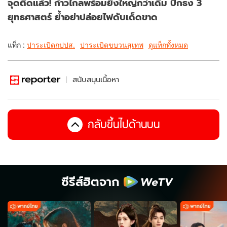
จุดติดแล้ว! ก้าวไกลพร้อมยิ่งใหญ่กว่าเดิม ปักธง 3
ยุทธศาสตร์ ย้ำอย่าปล่อยไฟดับเด็ดขาด
แท็ก :
ปาระเบิดกปปส.
ปาระเบิดขบวนสุเทพ
ดูแท็กทั้งหมด
สนับสนุนเนื้อหา
กลับขึ้นไปด้านบน
ซีรีส์ฮิตจาก