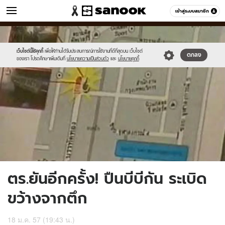
ข่าว
เข้าสู่ระบบสมาชิก
หมวดอื่นๆ
//s.isanook.com/ns/0/ud/279/1396012/3.jpg
Sanook
//s.isanook.com/sr/0/images/logo-
600
60
new-
sanook.png
เว็บไซต์นี้ใช้คุกกี้
เพื่อให้ท่านได้รับประสบการณ์การใช้งานที่ดีที่สุดบน เว็บไซต์
ตกลง
ของเรา โปรดศึกษาเพิ่มเติมที่
นโยบายความเป็นส่วนตัว
และ
นโยบายคุกกี้
ตร.ยันอีกครั้ง! ปืนบีบีกัน ระเบิด
ขว้างจากตึก
18 ม.ค. 57 (19:43 น.)