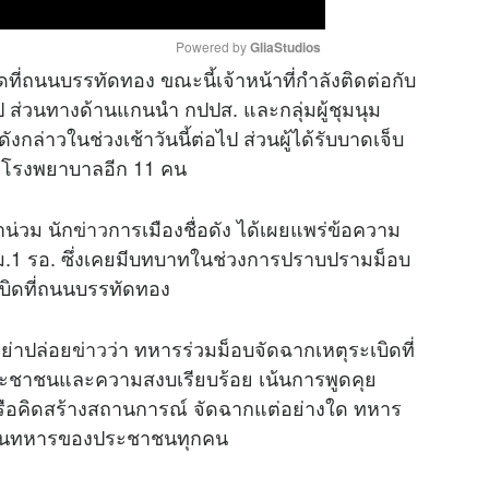
Powered by 
GliaStudios
ดที่ถนนบรรทัดทอง ขณะนี้เจ้าหน้าที่กำลังติดต่อกับ
ไป ส่วนทางด้านแกนนำ กปปส. และกลุ่มผู้ชุมนุม
M
ังกล่าวในช่วงเช้าวันนี้ต่อไป ส่วนผู้ได้รับบาดเจ็บ
u
่ที่โรงพยาบาลอีก 11 คน
t
e
น่วม นัก
ข่าว
การเมืองชื่อดัง ได้เผยแพร่ข้อความ
บ.ม.1 รอ. ซึ่งเคยมีบทบาทในช่วงการปราบปรามม็อบ
เบิดที่ถนนบรรทัดทอง
อย่าปล่อย
ข่าว
ว่า ทหารร่วมม็อบจัดฉากเหตุระเบิดที่
ลประชาชนและความสงบเรียบร้อย เน้นการพูดคุย
รือคิดสร้างสถานการณ์ จัดฉากแต่อย่างใด ทหาร
าเป็นทหารของประชาชนทุกคน