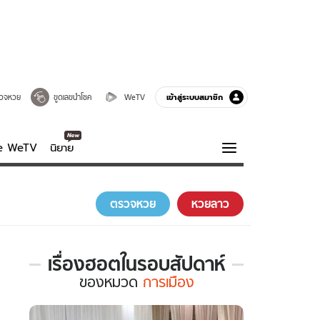
เข้าสู่ระบบสมาชิก
วจหวย
ขูดเลขนำโชค
WeTV
ve WeTV
นิยาย
รบรส
ความรู้รอบตัว
ตรวจหวย
หวยลาว
ฮาวทู
กูรู-รอบรู้
เรื่องฮอตในรอบสัปดาห์
เรื่อง
ของ
หมวด
การเมือง
ฮอต
ใน
รอบ