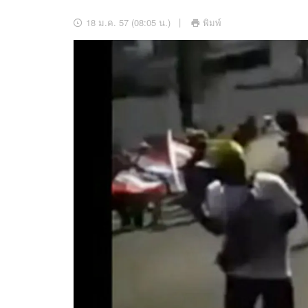
อัปเดตจีน
18 ม.ค. 57 (08:05 น.)
พิมพ์
เช็กข่าวชัวร์
ติดตามสนุกโซเชี
ดาวน์โหลดสนุกแอปฟรี
สงวนลิขสิทธิ์ ©
2569
บริษัท อิมเมจ ฟิวเจอร์ (ประเทศไทย) จำกัด