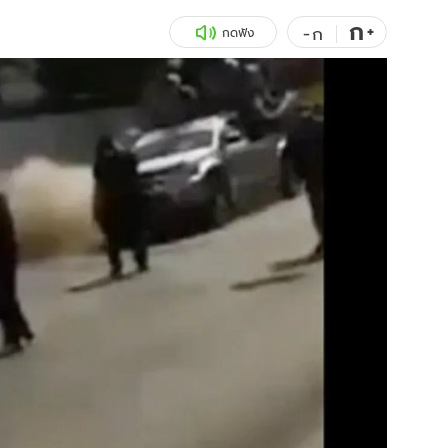
ก
สุขภาพ
+
ดูทีวี
-
ก
กดฟัง
เที่ยว-กิน
WeTV
Tasteful Thailand
Exclusive
Sanook Choice
นิยาย
ยลได้ที่
ร่วมงานกับเ