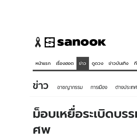
หน้าแรก
เรื่องฮอต
ข่าว
ดูดวง
ข่าวบันเทิง
ก
ข่าว
ข่าว
ดูดวง - 
อาชญากรรม
การเมือง
ต่างประเทศ
เรื่องฮอต
ดูดวง
ข่าว
หวยไทย
ม็อบเหยื่อระเบิดบรร
ข่าวบันเทิง
สถิติหวยไท
ศพ
ข่าวกีฬา
หวยลาว
ข่าวเศรษฐกิจ