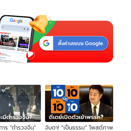
การ "ตำรวจจีน"
จับตา! “เป็นธรรม” โพสต์ภาพ