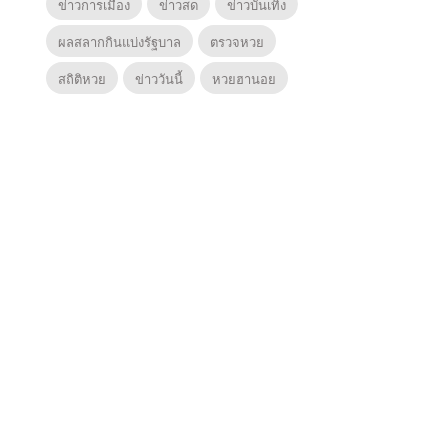
ข่าวการเมือง
ข่าวสด
ข่าวบันเทิง
ผลสลากกินแบ่งรัฐบาล
ตรวจหวย
สถิติหวย
ข่าววันนี้
หวยฮานอย