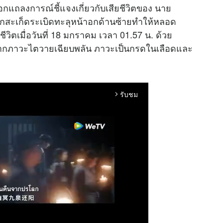
กแถลงการณ์ชี้แจงเกี่ยวกับเสียชีวิตของ นาย
ผลถูกสะเก็ดระเบิดทะลุหน้าอกด้านซ้ายทำให้หลอด
ิตเมื่อวันที่ 18 มกราคม เวลา 01.57 น. ด้วย
ากภาวะไตวายเฉียบพลัน ภาวะเป็นกรดในเลือดและ
รับชม
arrow_forward_ios