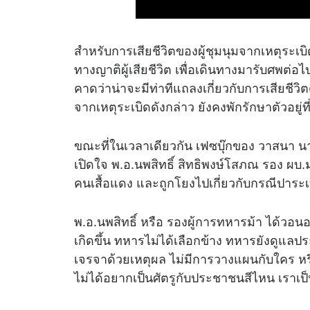
สำหรับการเสียชีวิตของผู้ชุมนุมจากเหตุระเบิ
ทางญาติผู้เสียชีวิต เพื่อเดินทางมารับศพต่อ
คาดว่าน่าจะมีท่าทีแถลงเกี่ยวกับการเสียชีวิตด
จากเหตุระเบิดดังกล่าว ยังคงพักรักษาตัวอยู
ขณะที่ในเวลาเดียวกัน เฟซบุ๊กของ วาสนา นา
เปิดใจ พ.อ.นพสิทธิ์ สิทธิพงษ์โสภณ รอง ผ
คนเสื้อแดง และถูกโยงไปเกี่ยวกับกรณีปาระ
พ.อ.นพสิทธิ์ หรือ รองผู้การทหารม้า ได้วอน
เกิดขึ้น ทหารไม่ได้เลือกข้าง ทหารยังดูแ
เจรจาด้วยเหตุผล ไม่มีการวางแผนกับใคร ห
ไม่ได้อยากเป็นศัตรูกับประชาชนสีไหน เร