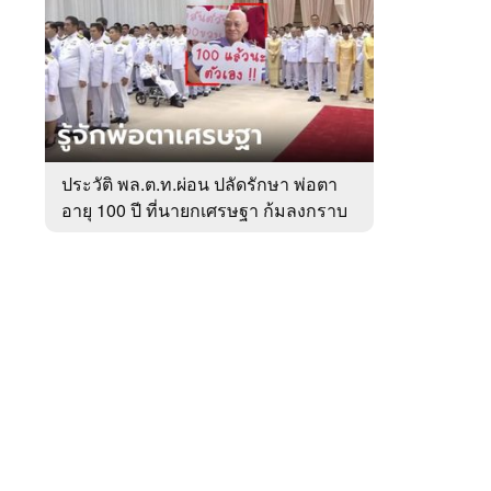
สัปดาห์
ของ
หมวด
การเมือง
 WeTV
ประวัติ พล.ต.ท.ผ่อน ปลัดรักษา พ่อตา
อายุ 100 ปี ที่นายกเศรษฐา ก้มลงกราบ
ติดต่อโฆษณา
ที่ตัก
tencentthbd
sales@tencent.co.th
รา
ร้องเรียนเนื้อหาไม่เหมาะสม
แนะนำติชม แจ้งปัญหาการใช้งาน