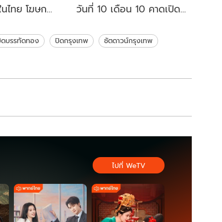
ในไทย โฆษก
วันที่ 10 เดือน 10 คาดเปิด
แล้ว บอกแค่
ตัว “หมออ๋อง” หลังแง้ม
ัน
ตัดสินใจ 90%
บิดบรรทัดทอง
ปิดกรุงเทพ
ชัตดาวน์กรุงเทพ
ไปที่ WeTV