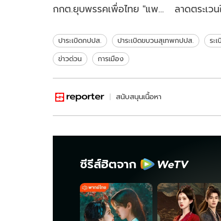
กกต.ยุบพรรคเพื่อไทย "แพ
ลาดตระเวน
ทองธาร" แค่ยิ้ม ยังไม่ตอบ
รัฐบาลแจง
สื่อประเด็นนี้
ทำงานร่วมก
ปาระเบิดกปปส.
ปาระเบิดขบวนสุเทพกปปส.
ระเ
ข่าวด่วน
การเมือง
สนับสนุนเนื้อหา
ซีรีส์ฮิตจาก