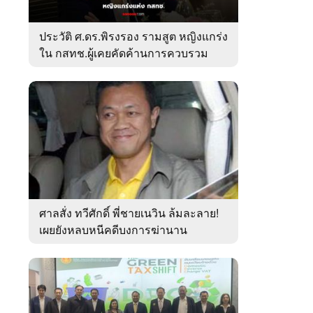
ประวัติ ศ.ดร.พิรงรอง รามสูต หญิงแกร่ง
ใน กสทช.ผู้เคยคัดค้านการควบรวม
ค่ายมือถือ
ศาลสั่ง ทวีศักดิ์ พี่ชายเนวิน ล้มละลาย!
เผยยังหลบหนีคดีบงการฆ่านาน
เกือบ10ปี