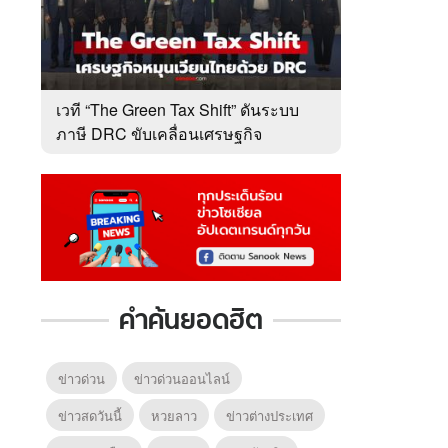
เวที “The Green Tax Shift” ดันระบบ
ภาษี DRC ขับเคลื่อนเศรษฐกิจ
หมุนเวียนไทย
คำค้นยอดฮิต
ข่าวด่วน
ข่าวด่วนออนไลน์
ข่าวสดวันนี้
หวยลาว
ข่าวต่างประเทศ