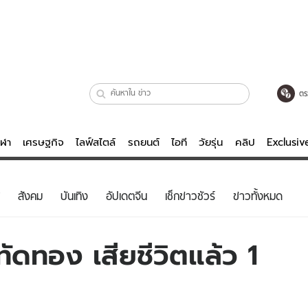
ตร
ีฬา
เศรษฐกิจ
ไลฟ์สไตล์
รถยนต์
ไอที
วัยรุ่น
คลิป
Exclusi
ตรวจหวย
ไลฟ์สไตล์
บันเทิงค
สังคม
บันเทิง
อัปเดตจีน
เช็กข่าวชัวร์
ข่าวทั้งหมด
ผู้หญิง
หนัง-ละคร
ผู้ชาย
เพลง
ทัดทอง เสียชีวิตแล้ว 1
ย
วัยรุ่น
เกมส์
ไอที
คลิป
รถยนต์
พอดแคสต์