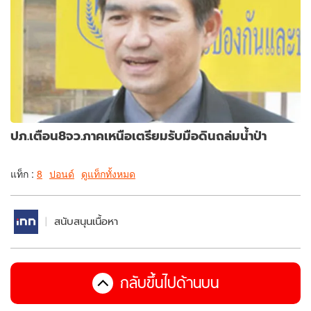
ปภ.เตือน8จว.ภาคเหนือเตรียมรับมือดินถล่มน้ำป่า
แท็ก :
8
ปอนด์
ดูแท็กทั้งหมด
สนับสนุนเนื้อหา
กลับขึ้นไปด้านบน