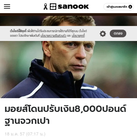
ข่าว
เข้าสู่ระบบสมาชิก
หมวดอื่นๆ
//s.isanook.com/ns/0/ud/279/1395867/509798-
Sanook
//s.isanook.com/sr/0/images/logo-
600
60
01.jpg
new-
sanook.png
เว็บไซต์นี้ใช้คุกกี้
เพื่อให้ท่านได้รับประสบการณ์การใช้งานที่ดีที่สุดบน เว็บไซต์
ตกลง
ของเรา โปรดศึกษาเพิ่มเติมที่
นโยบายความเป็นส่วนตัว
และ
นโยบายคุกกี้
มอยส์โดนปรับเงิน8,000ปอนด์
ฐานจวกเปา
18 ม.ค. 57 (07:17 น.)