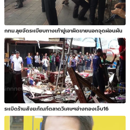
กทม.ลุยจัดระเบียบทางเท้าขู่เอาผิดขายนอกจุดผ่อนผัน
ระเบิดร้านสังฆภัณฑ์ตลาดวิเศษฯอ่างทองเจ็บ16