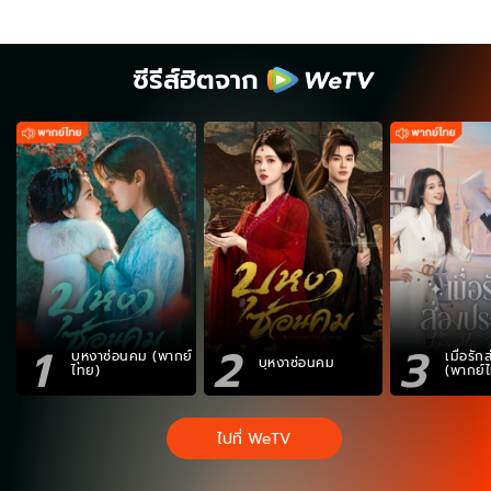
ซีรีส์ฮิตจาก
1
2
3
บุหงาซ่อนคม (พากย์
เมื่อรั
บุหงาซ่อนคม
ไทย)
(พากย์
ไปที่ WeTV