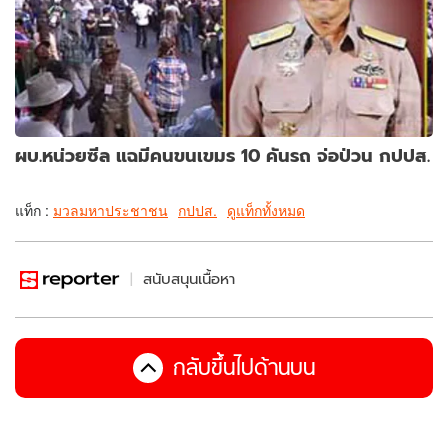
ผบ.หน่วยซีล แฉมีคนขนเขมร 10 คันรถ จ่อป่วน กปปส.
แท็ก :
มวลมหาประชาชน
กปปส.
ดูแท็กทั้งหมด
สนับสนุนเนื้อหา
กลับขึ้นไปด้านบน