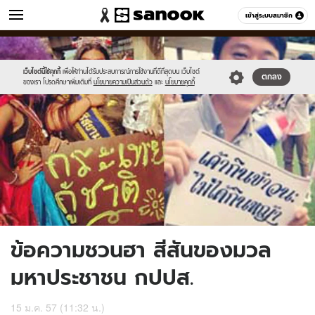
ข่าว
เข้าสู่ระบบสมาชิก
หมวดอื่นๆ
//s.isanook.com/ns/0/ud/279/1395205/3-
Sanook
//s.isanook.com/sr/0/images/logo-
600
60
-
new-
-
sanook.png
เว็บไซต์นี้ใช้คุกกี้
เพื่อให้ท่านได้รับประสบการณ์การใช้งานที่ดีที่สุดบน เว็บไซต์
ตกลง
ของเรา โปรดศึกษาเพิ่มเติมที่
นโยบายความเป็นส่วนตัว
และ
นโยบายคุกกี้
copy.jpg
ข้อความชวนฮา สีสันของมวล
มหาประชาชน กปปส.
15 ม.ค. 57 (11:32 น.)