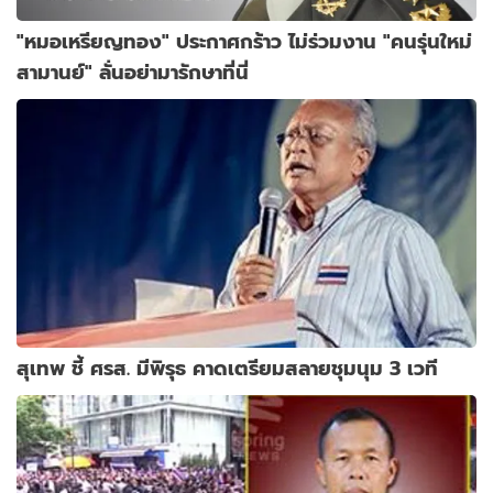
"หมอเหรียญทอง" ประกาศกร้าว ไม่ร่วมงาน "คนรุ่นใหม่
สามานย์" ลั่นอย่ามารักษาที่นี่
สุเทพ ชี้ ศรส. มีพิรุธ คาดเตรียมสลายชุมนุม 3 เวที