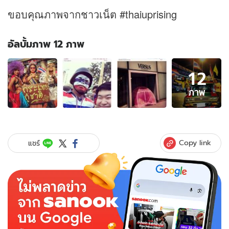
ขอบคุณภาพจากชาวเน็ต #thaiuprising
อัลบั้มภาพ 12 ภาพ
อัลบั้ม
12
ภาพ
12
ภาพ
ภาพ
ของ
ข้อความ
ชวน
ฮา
Copy link
แชร์
สีสัน
ของ
มวล
มหา
ประชาชน
กปปส.