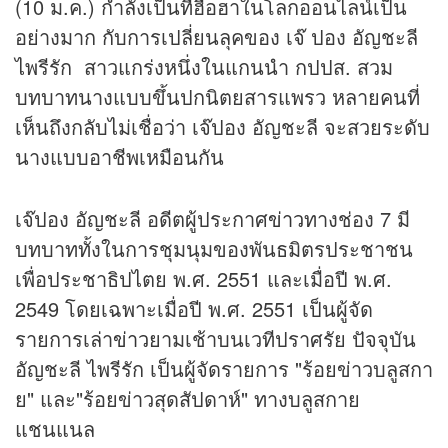
(10 ม.ค.) กำลังเป็นที่ฮือฮาในโลกออนไลน์เป็น
อย่างมาก กับการเปลี่ยนลุคของ เจ๊ ปอง อัญชะลี
ไพรีรัก สาวแกร่งหนึ่งในแกนนำ กปปส. สวม
บทบาทนางแบบขึ้นปกนิตยสารแพรว หลายคนที่
เห็นถึงกลับไม่เชื่อว่า เจ๊ปอง อัญชะลี จะสวยระดับ
นางแบบอาชีพเหมือนกัน
เจ๊ปอง อัญชะลี อดีตผู้ประกาศ
ข่าว
ทางช่อง 7 มี
บทบาททั้งในการชุมนุมของพันธมิตรประชาชน
เพื่อประชาธิปไตย พ.ศ. 2551 และเมื่อปี พ.ศ.
2549 โดยเฉพาะเมื่อปี พ.ศ. 2551 เป็นผู้จัด
รายการเล่า
ข่าว
ยามเช้าบนเวทีปราศรัย ปัจจุบัน
อัญชะลี ไพรีรัก เป็นผู้จัดรายการ "ร้อยข่าวบลูสกา
ย" และ"ร้อยข่าวสุดสัปดาห์" ทางบลูสกาย
แชนแนล