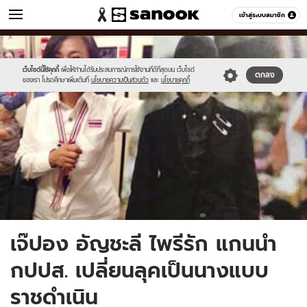
ข่าว
เข้าสู่ระบบสมาชิก
หมวดอื่นๆ
//s.isanook.com/ns/0/ud/278/1394124/5.jpg
Sanook
//s.isanook.com/sr/0/images/logo-
600
60
new-
sanook.png
เว็บไซต์นี้ใช้คุกกี้
เพื่อให้ท่านได้รับประสบการณ์การใช้งานที่ดีที่สุดบน เว็บไซต์
ตกลง
ของเรา โปรดศึกษาเพิ่มเติมที่
นโยบายความเป็นส่วนตัว
และ
นโยบายคุกกี้
เจ๊ปอง อัญชะลี ไพรีรัก แกนนำ
กปปส. เปลี่ยนลุคเป็นนางแบบ
ราชดำเนิน