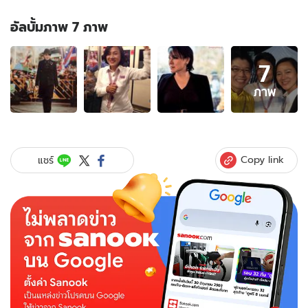
อัลบั้มภาพ 7 ภาพ
อัลบั้ม
7
ภาพ
7
ภาพ
ภาพ
ของ
เจ๊
ปอง
อัญ
Copy link
แชร์
ชะลี
ไพรี
รัก
แกน
นำ
กปปส.
เปลี่ยน
ลุ
ค
เป็น