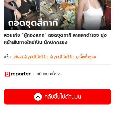
สวยเก่ง "ผู้กองแคท" ถอดชุดกากี ลาออกตำรวจ มุ่ง
หน้าเส้นทางใหม่เป็น นักปกครอง
แท็ก :
เจ๊ปอง อัญชะลี ไพรีรัก
อัญชะลี ไพรีรัก
ดูแท็กทั้งหมด
สนับสนุนเนื้อหา
กลับขึ้นไปด้านบน