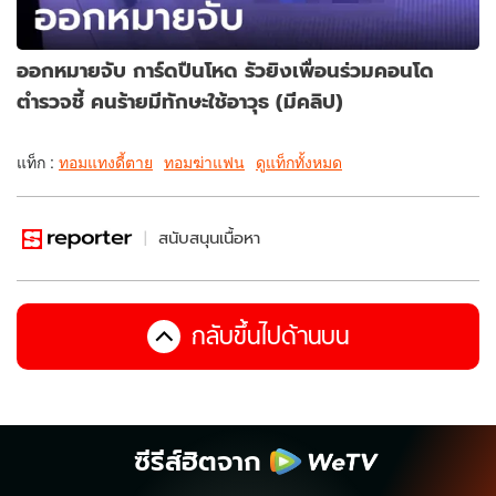
ออกหมายจับ การ์ดปืนโหด รัวยิงเพื่อนร่วมคอนโด
ตำรวจชี้ คนร้ายมีทักษะใช้อาวุธ (มีคลิป)
แท็ก :
ทอมแทงดี้ตาย
ทอมฆ่าแฟน
ดูแท็กทั้งหมด
สนับสนุนเนื้อหา
กลับขึ้นไปด้านบน
ซีรีส์ฮิตจาก