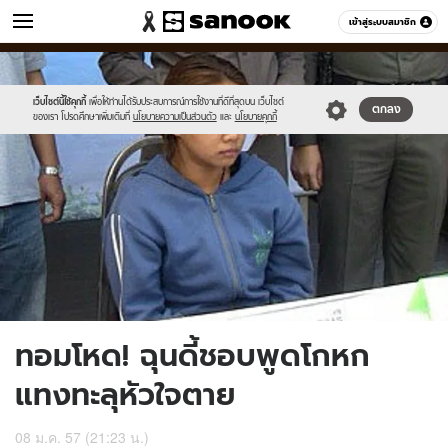
ข่าว
เข้าสู่ระบบสมาชิก
หมวดอื่นๆ
//s.isanook.com/ns/0/ud/278/1393848/6.jpg
Sanook
//s.isanook.com/sr/0/images/logo-
600
60
new-
sanook.png
เว็บไซต์นี้ใช้คุกกี้
เพื่อให้ท่านได้รับประสบการณ์การใช้งานที่ดีที่สุดบน เว็บไซต์
ตกลง
ของเรา โปรดศึกษาเพิ่มเติมที่
นโยบายความเป็นส่วนตัว
และ
นโยบายคุกกี้
ทอมโหด! ฉุนดี้ชอบพูดโกหก
แทงทะลุหัวใจตาย
08 ม.ค. 57 (21:23 น.)