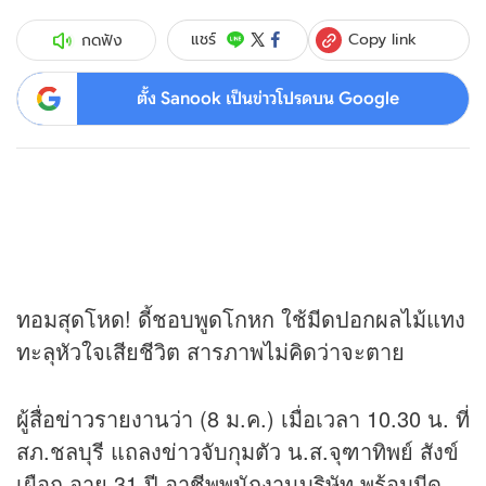
Copy link
แชร์
กดฟัง
ตั้ง Sanook เป็นข่าวโปรดบน Google
ทอมสุดโหด! ดี้ชอบพูดโกหก ใช้มีดปอกผลไม้แทง
ทะลุหัวใจเสียชีวิต สารภาพไม่คิดว่าจะตาย
ผู้สื่อ
ข่าว
รายงานว่า (8 ม.ค.) เมื่อเวลา 10.30 น. ที่
สภ.ชลบุรี แถลง
ข่าว
จับกุมตัว น.ส.จุฑาทิพย์ สังข์
เผือก อายุ 31 ปี อาชีพพนักงานบริษัท พร้อมมีด