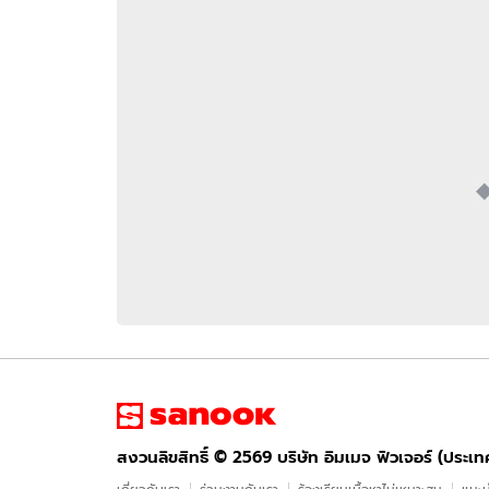
อัปเดตจีน
เช็กข่าวชัวร์
ติดตามสนุกโซเชี
ดาวน์โหลดสนุกแอปฟรี
สงวนลิขสิทธิ์ ©
2569
บริษัท อิมเมจ ฟิวเจอร์ (ประเทศไทย) จำกัด
สงวนลิขสิทธิ์ ©
2569
บริษัท อิมเมจ ฟิวเจอร์ (ประเ