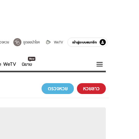
เข้าสู่ระบบสมาชิก
วจหวย
ขูดเลขนำโชค
WeTV
ve WeTV
นิยาย
รบรส
ความรู้รอบตัว
ตรวจหวย
หวยลาว
ฮาวทู
กูรู-รอบรู้