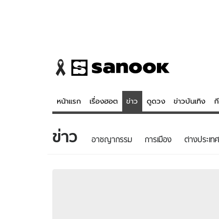
หน้าแรก
เรื่องฮอต
ข่าว
ดูดวง
ข่าวบันเทิง
ก
ข่าว
ข่าว
ดูดวง - 
อาชญากรรม
การเมือง
ต่างประเทศ
เรื่องฮอต
ดูดวง
ข่าว
หวยไทย
ข่าวบันเทิง
สถิติหวยไท
ข่าวกีฬา
หวยลาว
ข่าวเศรษฐกิจ