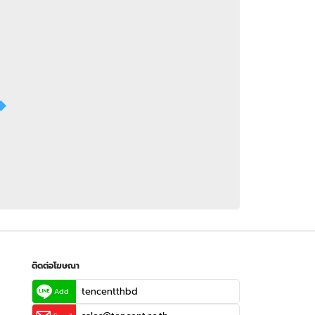
 WeTV
ติดต่อโฆษณา
tencentthbd
sales@tencent.co.th
รา
ร้องเรียนเนื้อหาไม่เหมาะสม
แนะนำติชม แจ้งปัญหาการใช้งาน
ติดต่อโฆษณา
tencentthbd
Add