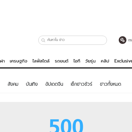
ตร
ีฬา
เศรษฐกิจ
ไลฟ์สไตล์
รถยนต์
ไอที
วัยรุ่น
คลิป
Exclusi
ตรวจหวย
ไลฟ์สไตล์
บันเทิงค
สังคม
บันเทิง
อัปเดตจีน
เช็กข่าวชัวร์
ข่าวทั้งหมด
ผู้หญิง
หนัง-ละคร
ผู้ชาย
เพลง
ย
วัยรุ่น
เกมส์
500
ไอที
คลิป
รถยนต์
พอดแคสต์