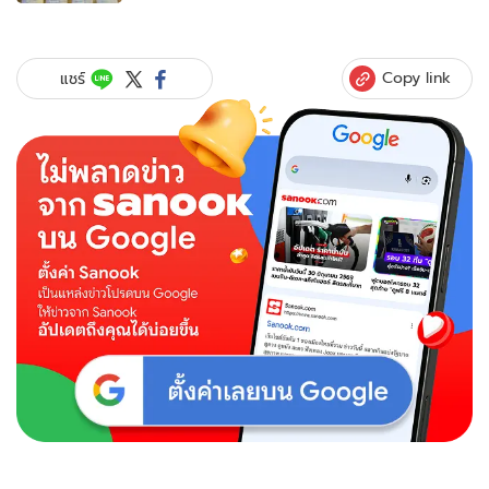
ของ
โจร
ฉก
มือ
Copy link
แชร์
ถือ
ผวา
ถูก
เจ้าของ
ขู่
ลอก
เบอร์
ใน
เครื่อง
นับ
พัน
ส่ง
คืน