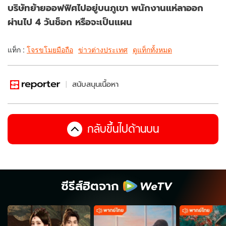
บริษัทย้ายออฟฟิศไปอยู่บนภูเขา พนักงานแห่ลาออก
ผ่านไป 4 วันช็อก หรือจะเป็นแผน
แท็ก :
โจรขโมยมือถือ
ข่าวต่างประเทศ
ดูแท็กทั้งหมด
สนับสนุนเนื้อหา
กลับขึ้นไปด้านบน
ซีรีส์ฮิตจาก