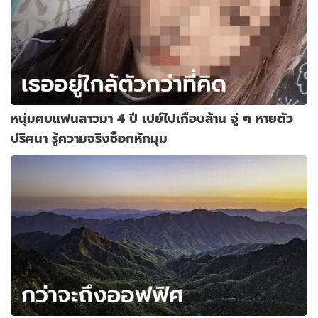
หนุ่มคบแฟนสาวมา 4 ปี เปย์ไปเกือบล้าน จู่ ๆ หายตัว
ปริศนา รู้ความจริงช็อกหักมุม