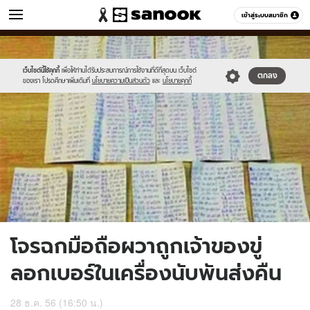
ข่าว
เข้าสู่ระบบสมาชิก
หมวดอื่นๆ
//s.isanook.com/ns/0/ud/278/1391989/rh.jpg
Sanook
//s.isanook.com/sr/0/images/logo-
600
60
new-
sanook.png
เว็บไซต์นี้ใช้คุกกี้
เพื่อให้ท่านได้รับประสบการณ์การใช้งานที่ดีที่สุดบน เว็บไซต์
ตกลง
ของเรา โปรดศึกษาเพิ่มเติมที่
นโยบายความเป็นส่วนตัว
และ
นโยบายคุกกี้
โจรฉกมือถือผวาถูกเจ้าของขู่
ลอกเบอร์ในเครื่องนับพันส่งคืน
28 ธ.ค. 56 (16:50 น.)