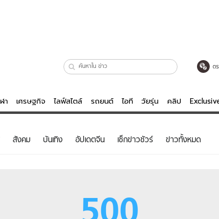
ตร
ีฬา
เศรษฐกิจ
ไลฟ์สไตล์
รถยนต์
ไอที
วัยรุ่น
คลิป
Exclusi
ตรวจหวย
ไลฟ์สไตล์
บันเทิงค
สังคม
บันเทิง
อัปเดตจีน
เช็กข่าวชัวร์
ข่าวทั้งหมด
ผู้หญิง
หนัง-ละคร
ผู้ชาย
เพลง
ย
วัยรุ่น
เกมส์
500
ไอที
คลิป
รถยนต์
พอดแคสต์