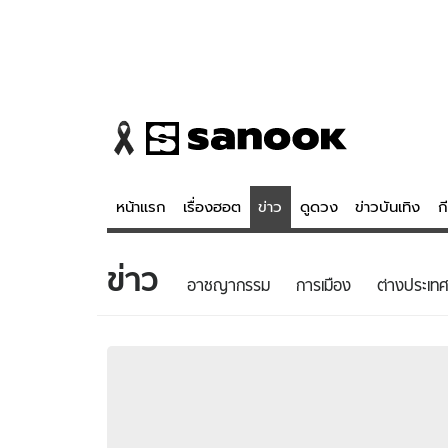
หน้าแรก
เรื่องฮอต
ข่าว
ดูดวง
ข่าวบันเทิง
ก
ข่าว
ข่าว
ดูดวง - 
อาชญากรรม
การเมือง
ต่างประเทศ
เรื่องฮอต
ดูดวง
ข่าว
หวยไทย
ข่าวบันเทิง
สถิติหวยไท
ข่าวกีฬา
หวยลาว
ข่าวเศรษฐกิจ