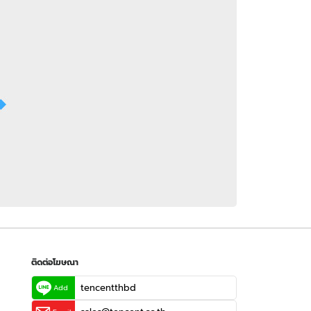
 WeTV
ติดต่อโฆษณา
tencentthbd
sales@tencent.co.th
รา
ร้องเรียนเนื้อหาไม่เหมาะสม
แนะนำติชม แจ้งปัญหาการใช้งาน
ติดต่อโฆษณา
tencentthbd
Add