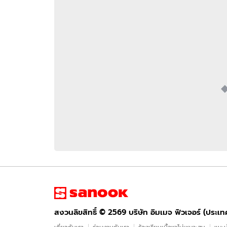
อัปเดตจีน
เช็กข่าวชัวร์
ติดตามสนุกโซเชี
ดาวน์โหลดสนุกแอปฟรี
สงวนลิขสิทธิ์ ©
2569
บริษัท อิมเมจ ฟิวเจอร์ (ประเทศไทย) จำกัด
สงวนลิขสิทธิ์ ©
2569
บริษัท อิมเมจ ฟิวเจอร์ (ประเ