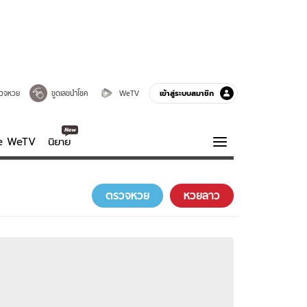
เข้าสู่ระบบสมาชิก
วจหวย
ขูดเลขนำโชค
WeTV
ve WeTV
นิยาย
รบรส
ความรู้รอบตัว
ตรวจหวย
หวยลาว
ฮาวทู
กูรู-รอบรู้