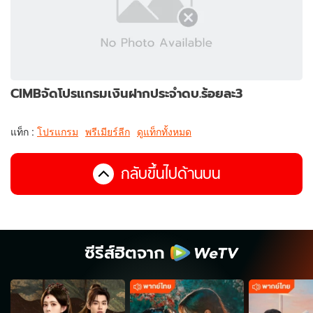
CIMBจัดโปรแกรมเงินฝากประจำดบ.ร้อยละ3
แท็ก :
โปรแกรม
พรีเมียร์ลีก
ดูแท็กทั้งหมด
กลับขึ้นไปด้านบน
ซีรีส์ฮิตจาก