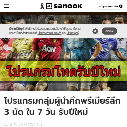
ข่าว
เข้าสู่ระบบสมาชิก
หมวดอื่นๆ
//s.isanook.com/ns/0/ud/277/1387769/06.jpg
Sanook
//s.isanook.com/sr/0/images/logo-
600
60
new-
sanook.png
เว็บไซต์นี้ใช้คุกกี้
เพื่อให้ท่านได้รับประสบการณ์การใช้งานที่ดีที่สุดบน เว็บไซต์
ตกลง
ของเรา โปรดศึกษาเพิ่มเติมที่
นโยบายความเป็นส่วนตัว
และ
นโยบายคุกกี้
โปรแกรมกลุ่มผู้นำศึกพรีเมียร์ลีก
3 นัด ใน 7 วัน รับปีใหม่
25 ธ.ค. 56 (11:34 น.)