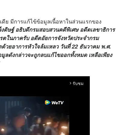
กิพีเดีย มีการแก้ไข้ข้อมูลเนื้อหาในส่วนแรกของ
็งดิษฐ์ อธิบดีกรมสอบสวนคดีพิเศษ อดีตเลขาธิการ
ตในภาครับ อดีตอัยการจังหวัดประจำกรม
้วยอาการหัวใจล้มเหลว วันที่ 22 ธันวาคม พ.ศ.
อมูลดังกล่าวจะถูกลบแก้ไขออกทั้งหมด เหลือเพียง
รับชม
arrow_forward_ios