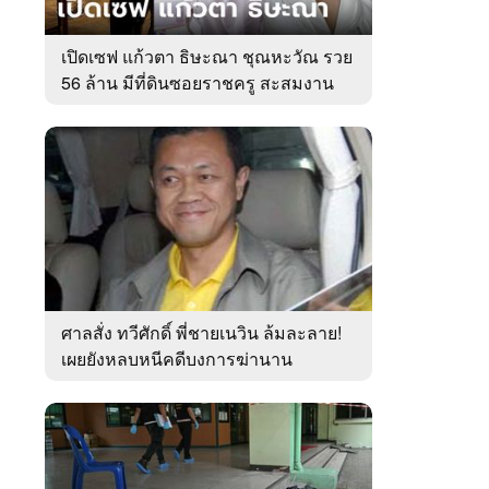
เปิดเซฟ แก้วตา ธิษะณา ชุณหะวัณ รวย
56 ล้าน มีที่ดินซอยราชครู สะสมงาน
ศิลป์
ศาลสั่ง ทวีศักดิ์ พี่ชายเนวิน ล้มละลาย!
เผยยังหลบหนีคดีบงการฆ่านาน
เกือบ10ปี