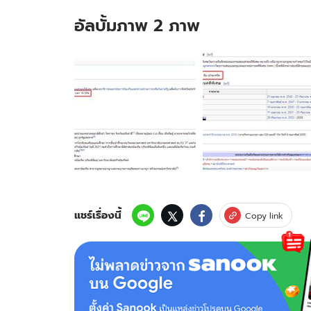
อัลบั้มภาพ 2 ภาพ
อัลบั้ม
ภาพ
2
ภาพ
ของ
ฮือ
ฮา!
ธาริ
ต
เพ็ง
ดิษฐ์
โดน
แชร์เรื่องนี้
Copy link
แก้
ข้อ
มูล
วิกิฯ
"ตาย
แล้ว"