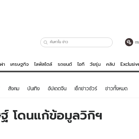
ตร
ีฬา
เศรษฐกิจ
ไลฟ์สไตล์
รถยนต์
ไอที
วัยรุ่น
คลิป
Exclusi
ตรวจหวย
ไลฟ์สไตล์
บันเทิงค
สังคม
บันเทิง
อัปเดตจีน
เช็กข่าวชัวร์
ข่าวทั้งหมด
ผู้หญิง
หนัง-ละคร
ผู้ชาย
เพลง
ฐ์ โดนแก้ข้อมูลวิกิฯ
ย
วัยรุ่น
เกมส์
ไอที
คลิป
รถยนต์
พอดแคสต์