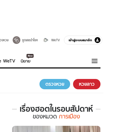
เข้าสู่ระบบสมาชิก
วจหวย
ขูดเลขนำโชค
WeTV
ve WeTV
นิยาย
รบรส
ความรู้รอบตัว
ตรวจหวย
หวยลาว
ฮาวทู
กูรู-รอบรู้
เรื่องฮอตในรอบสัปดาห์
เรื่อง
ของ
หมวด
การเมือง
ฮอต
ใน
รอบ