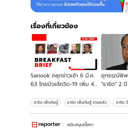
เรื่องที่เกี่ยวข้อง
Sanook คลุกข่าวเช้า 6 มี.ค.
อุทธรณ์พิพ
63 ไทยป่วยโควิด-19 เพิ่ม 4
"ธาริต" 2 ป
ราย-หมวดจรูญเฮ! ได้ใช้เงิน
ดำเนินคดี "อ
หวย 30 ล้าน
สลายชุมนุม
ธาริต เพ็งดิษฐ์
ธาริต เพ็งดิษฐ์ ตายแล้ว
ธาริต ว
สนับสนุนเนื้อหา