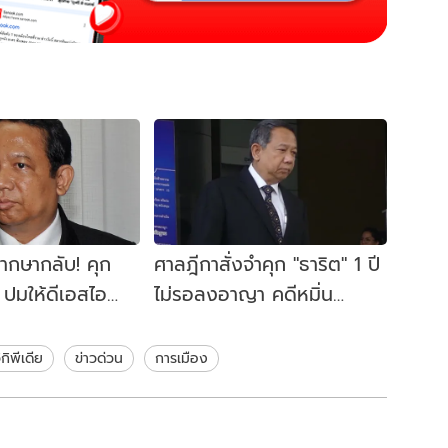
ากษากลับ! คุก
ศาลฎีกาสั่งจำคุก "ธาริต" 1 ปี
ี ปมให้ดีเอสไอ
ไม่รอลงอาญา คดีหมิ่น
ภิสิทธิ์-สุเทพ"
ประมาท "สุเทพ"
ิกิพีเดีย
ข่าวด่วน
การเมือง