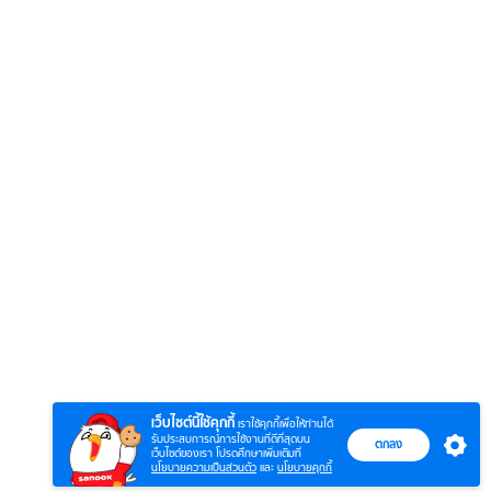
6
7
8
ตำนานจอมยุทธ์
ตำนานจอมยุทธ์
หากวิน
ร์
ภูตถังซาน
ภูตถังซาน 2
พบเธอ
r.)
(พากย์ไทย)
(พากย์ไทย)
ไทย)
เว็บไซต์นี้ใช้คุกกี้
เราใช้คุกกี้เพื่อให้ท่านได้
รับประสบการณ์การใช้งานที่ดีที่สุดบน
ตกลง
เว็บไซต์ของเรา โปรดศึกษาเพิ่มเติมที่
นโยบายความเป็นส่วนตัว
และ
นโยบายคุกกี้