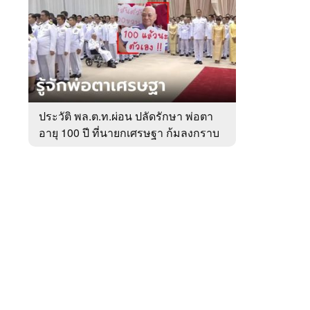
สัปดาห์
ของ
หมวด
การเมือง
 WeTV
ประวัติ พล.ต.ท.ผ่อน ปลัดรักษา พ่อตา
อายุ 100 ปี ที่นายกเศรษฐา ก้มลงกราบ
ติดต่อโฆษณา
ที่ตัก
tencentthbd
sales@tencent.co.th
รา
ร้องเรียนเนื้อหาไม่เหมาะสม
แนะนำติชม แจ้งปัญหาการใช้งาน