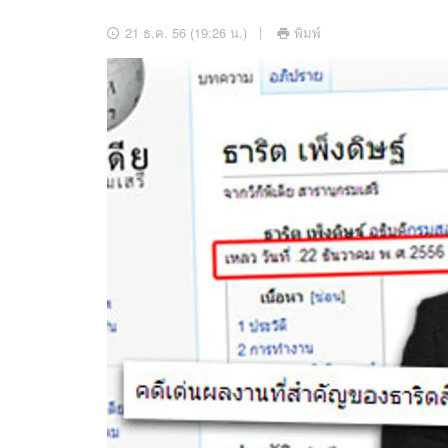
อัปเดตจีน
21 ธ.ค. 56 (19:26 น.)
พิมพ์
เช็กข่าวชัวร์
ติดตามสนุกโซเชี
ดาวน์โหลดสนุกแอปฟรี
สงวนลิขสิทธิ์ ©
2569
บริษัท อิมเมจ ฟิวเจอร์ (ประเทศไทย) จำกัด