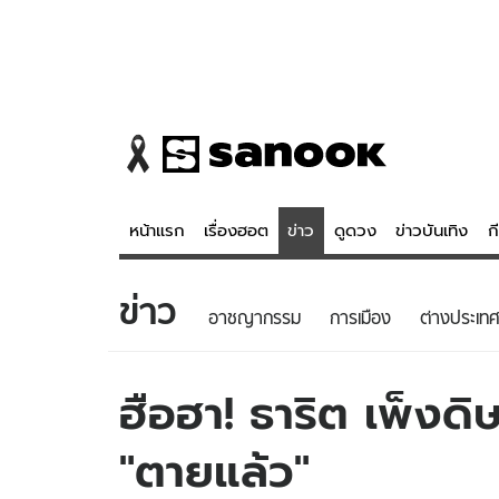
หน้าแรก
เรื่องฮอต
ข่าว
ดูดวง
ข่าวบันเทิง
ก
ข่าว
ข่าว
ดูดวง - 
อาชญากรรม
การเมือง
ต่างประเทศ
เรื่องฮอต
ดูดวง
ข่าว
หวยไทย
ฮือฮา! ธาริต เพ็งดิษ
ข่าวบันเทิง
สถิติหวยไท
"ตายแล้ว"
ข่าวกีฬา
หวยลาว
ข่าวเศรษฐกิจ