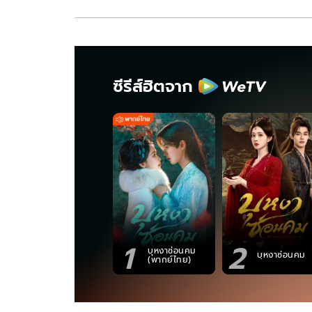
ซีรีส์ฮิตจาก
1
2
บุหงาซ่อนคม
บุหงาซ่อนคม
(พากย์ไทย)