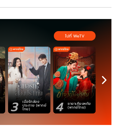
ไปที่ WeTV
3
4
5
เมื่อรักส่อง
ชายาเคียงหทัย
ซอโซ่ล่ามธี
ประกาย (พากย์
(พากย์ไทย)
(Uncut Ve
ไทย)