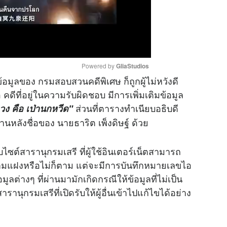
Powered by 
GliaStudios
ข้อมูลของ กรมสอบสวนคดีพิเศษ ก็ถูกผู้ไม่หวังดี
คดีที่อยู่ในความรับผิดชอบ มีการเพิ่มเติมข้อมูล
M
ส่วนที่ตารางทำเนียบอธิบดี
ง คือ เป่านกหวีด"
u
้านหลังชื่อของ นายธาริต เพ็งดิษฐ์ ด้วย
t
e
็บไซต์สารานุกรมเสรี ที่ผู้ใช้อินเตอร์เน็ตสามารถ
ีนามแฝงหรือไม่ก็ตาม แต่จะมีการบันทึกหมายเลขไอ
อมูลต่างๆ ที่ผ่านมามักเกิดกรณีให้ข้อมูลที่ไม่เป็น
านุกรมเสรีที่เปิดรับให้ผู้อื่นเข้าไปแก้ไขได้อย่าง