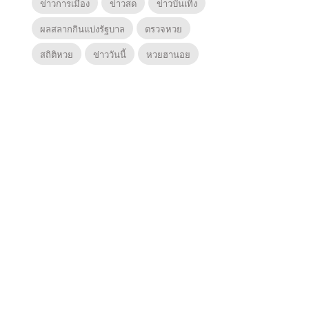
ข่าวการเมือง
ข่าวสด
ข่าวบันเทิง
ผลสลากกินแบ่งรัฐบาล
ตรวจหวย
สถิติหวย
ข่าววันนี้
หวยฮานอย