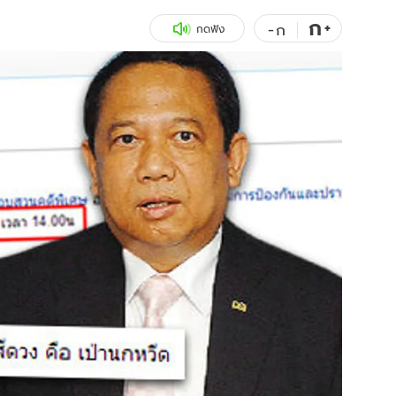
ก
สุขภาพ
+
ดูทีวี
-
ก
กดฟัง
เที่ยว-กิน
WeTV
Tasteful Thailand
Exclusive
Sanook Choice
นิยาย
ยลได้ที่
ร่วมงานกับเ