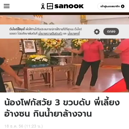
ข่าว
เข้าสู่ระบบสมาชิก
หมวดอื่นๆ
//s.isanook.com/ns/0/ud/270/1354832/4.jpg
Sanook
//s.isanook.com/sr/0/images/logo-
600
60
new-
sanook.png
เว็บไซต์นี้ใช้คุกกี้
เพื่อให้ท่านได้รับประสบการณ์การใช้งานที่ดีที่สุดบน เว็บไซต์
ตกลง
ของเรา โปรดศึกษาเพิ่มเติมที่
นโยบายความเป็นส่วนตัว
และ
นโยบายคุกกี้
น้องโฟกัสวัย 3 ขวบดับ พี่เลี้ยง
อ้างซน กินน้ำยาล้างจาน
18 ธ.ค. 56 (11:23 น.)