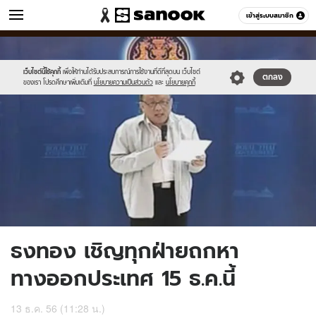
ข่าว
เข้าสู่ระบบสมาชิก
หมวดอื่นๆ
//s.isanook.com/ns/0/ud/270/1353985/7458.jpg
Sanook
//s.isanook.com/sr/0/images/logo-
600
60
new-
sanook.png
เว็บไซต์นี้ใช้คุกกี้
เพื่อให้ท่านได้รับประสบการณ์การใช้งานที่ดีที่สุดบน เว็บไซต์
ตกลง
ของเรา โปรดศึกษาเพิ่มเติมที่
นโยบายความเป็นส่วนตัว
และ
นโยบายคุกกี้
ธงทอง เชิญทุกฝ่ายถกหา
ทางออกประเทศ 15 ธ.ค.นี้
13 ธ.ค. 56 (11:28 น.)