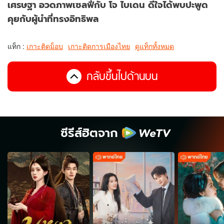
เศรษฐา อวดภาพเซลฟี่กับ โจ ไบเดน ดีใจได้พบปะพูด
คุยกับผู้นำที่ทรงอิทธิพล
แท็ก :
เกาะติดม็อบ
เกาะติดการเมืองไทย
ดูแท็กทั้งหมด
กลับขึ้นไปด้านบน
ซีรีส์ฮิตจาก