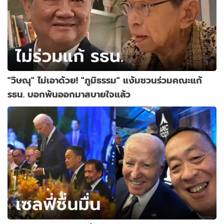
"วิษณุ" ไม่เอาด้วย! "ภูมิธรรม" แง้มชวนร่วมคณะแก้
รธน. บอกพ้นออกมาสบายใจแล้ว