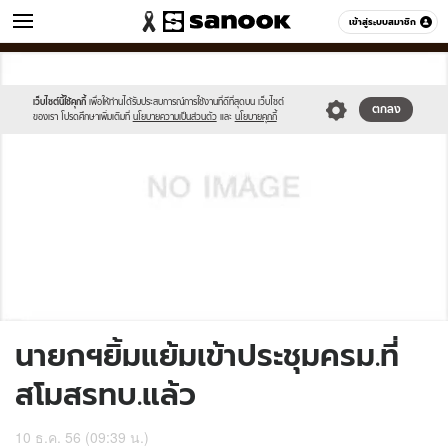
ข่าว
เข้าสู่ระบบสมาชิก
หมวดอื่นๆ
//s.isanook.com/sh/0/di/no-
Sanook
//s.isanook.com/sr/0/images/logo-
600
60
thumbnail-
new-
image.jpg
sanook.png
เว็บไซต์นี้ใช้คุกกี้
เพื่อให้ท่านได้รับประสบการณ์การใช้งานที่ดีที่สุดบน เว็บไซต์
ตกลง
ของเรา โปรดศึกษาเพิ่มเติมที่
นโยบายความเป็นส่วนตัว
และ
นโยบายคุกกี้
นายกฯยิ้มแย้มเข้าประชุมครม.ที่
สโมสรทบ.แล้ว
10 ธ.ค. 56 (09:39 น.)