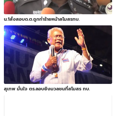
น.1สั่งสอบด.ต.ถูกทำร้ายหน้าสโมสรทบ.
สุเทพ มั่นใจ ตร.ลอบยิงมวลชนที่สโมสร ทบ.