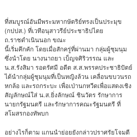
ที่สมบูรณ์อันมีพระมหากษัตริย์ทรงเป็นประมุข
(กปปส.) ที่เวทีอนุสาวรีย์ประชาธิปไตย
ถ.ราชดำเนินนอก ขณะ
นี้เริ่มคึกคัก โดยเมื่อสักครู่ที่ผ่านมา กลุ่มผู้ชุมนุม
ซึ่งนำโดย นางนาถยา เบ็ญจศิริวรรณ และ
น.ส.รังสิมา รอดรัศมี อดีต ส.ส.พรรคประชาธิปัตย์
ได้นำกลุ่มผู้ชุมนุมที่เป็นหญิงล้วน เคลื่อนขบวนรถ
หกล้อ และรถกระบะ เพื่อเป่านกหวีดเพื่อแสดงเชิง
สัญลักษณ์ใส่ น.ส.ยิ่งลักษณ์ ชินวัตร รักษาการ
นายกรัฐมนตรี และรักษาการคณะรัฐมนตรี ที่
สโมสรกองทัพบก
อย่างไรก็ตาม แกนนำย่อยยังกล่าวปราศรัยโจมตี