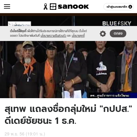
ข่าว
เข้าสู่ระบบสมาชิก
หมวดอื่นๆ
//s.isanook.com/ns/0/ud/266/1334419/untitled-
Sanook
//s.isanook.com/sr/0/images/logo-
600
60
1_copy.jpg
new-
sanook.png
เว็บไซต์นี้ใช้คุกกี้
เพื่อให้ท่านได้รับประสบการณ์การใช้งานที่ดีที่สุดบน เว็บไซต์
ตกลง
ของเรา โปรดศึกษาเพิ่มเติมที่
นโยบายความเป็นส่วนตัว
และ
นโยบายคุกกี้
สุเทพ แถลงชื่อกลุ่มใหม่ "กปปส."
ดีเดย์ชัยชนะ 1 ธ.ค.
29 พ.ย. 56 (19:01 น.)