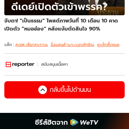
จับตา! “เป็นธรรม” โพสต์ภาพวันที่ 10 เดือน 10 คาด
เปิดตัว “หมออ๋อง” หลังแง้มตัดสินใจ 90%
แท็ก :
สุเทพ เทือกสุบรรณ
ม็อบต่อต้านระบอบทักษิณ
ดูแท็กทั้งหมด
สนับสนุนเนื้อหา
กลับขึ้นไปด้านบน
ซีรีส์ฮิตจาก