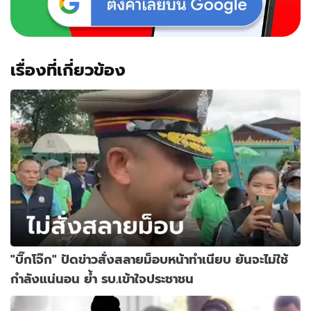
เรื่องที่เกี่ยวข้อง
"บิ๊กโจ๊ก" ปัดข่าวสั่งสลายม็อบหน้าทำเนียบ ยันจะไม่ใช้
กำลังแน่นอน ย้ำ รบ.เข้าใจประชาชน