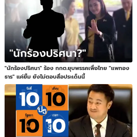
"นักร้องปริศนา" ร้อง กกต.ยุบพรรคเพื่อไทย "แพทอง
ธาร" แค่ยิ้ม ยังไม่ตอบสื่อประเด็นนี้