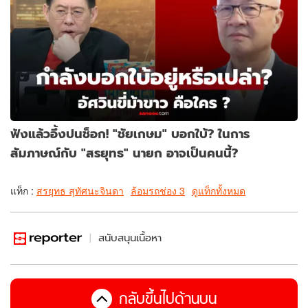
ฟังแล้วอึ้งปนช็อก! "ชัยเกษม" บอกใบ้? ในการ
สัมภาษณ์กับ "สรยุทธ" นายก อาจเป็นคนนี้?
แท็ก :
สรยุทธ สุทัศนะจินดา
ล้อมรถช่อง 3
ดูแท็กทั้งหมด
สนับสนุนเนื้อหา
กลับขึ้นไปด้านบน