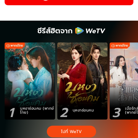
ซีรีส์ฮิตจาก
1
2
3
บุหงาซ่อนคม (พากย์
เมื่อรั
บุหงาซ่อนคม
ไทย)
(พากย์
ไปที่ WeTV