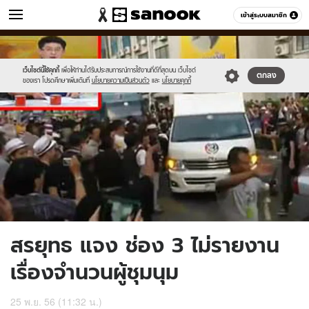
ข่าว
เข้าสู่ระบบสมาชิก
หมวดอื่นๆ
//s.isanook.com/ns/0/ud/266/1333303/5.jpg
Sanook
//s.isanook.com/sr/0/images/logo-
600
60
new-
sanook.png
เว็บไซต์นี้ใช้คุกกี้
เพื่อให้ท่านได้รับประสบการณ์การใช้งานที่ดีที่สุดบน เว็บไซต์
ตกลง
ของเรา โปรดศึกษาเพิ่มเติมที่
นโยบายความเป็นส่วนตัว
และ
นโยบายคุกกี้
สรยุทธ แจง ช่อง 3 ไม่รายงาน
เรื่องจำนวนผู้ชุมนุม
25 พ.ย. 56 (11:32 น.)