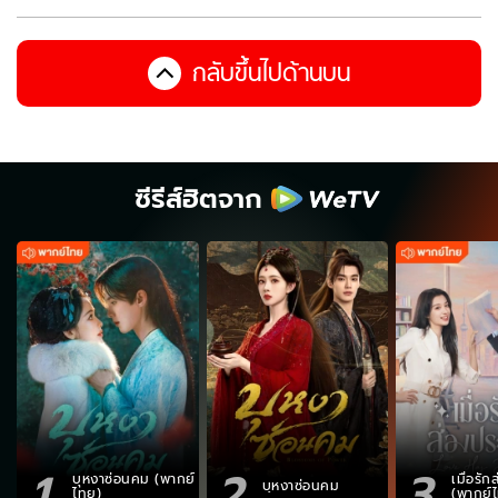
กลับขึ้นไปด้านบน
ซีรีส์ฮิตจาก
1
2
3
บุหงาซ่อนคม (พากย์
เมื่อรั
บุหงาซ่อนคม
ไทย)
(พากย์