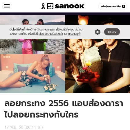
ข่าวบันเทิง
เข้าสู่ระบบสมาชิก
หมวดอื่นๆ
//s.isanook.com/ns/0/ud/261/1309276/6.jpg
Sanook
//s.isanook.com/sr/0/images/logo-
600
60
new-
sanook.png
เว็บไซต์นี้ใช้คุกกี้
เพื่อให้ท่านได้รับประสบการณ์การใช้งานที่ดีที่สุดบน เว็บไซต์
ตกลง
ของเรา โปรดศึกษาเพิ่มเติมที่
นโยบายความเป็นส่วนตัว
และ
นโยบายคุกกี้
ลอยกระทง 2556 แอบส่องดารา
ไปลอยกระทงกับใคร
17 พ.ย. 56 (20:11 น.)