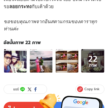
รอ
ลอยกระทง
กับเค้าด้วย
ขอขอบคุณภาพจากอินสตาแกรมของดาราทุก
ท่านค่ะ
อัลบั้มภาพ 22 ภาพ
อัลบั้ม
22
ภาพ
22
ภาพ
ภาพ
ของ
ลอย
กระทง
2556
Copy link
แชร์
แอบ
ส่อง
ดารา
ไป