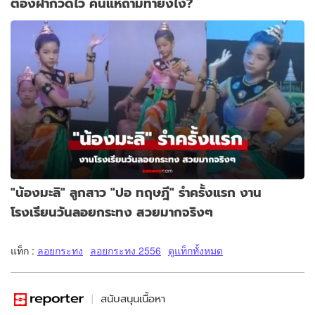
ต้องฝากวัดไว้ คนแห่ถามทำยังไง?
"น้องมะลิ" ลูกสาว "ปอ ทฤษฎี" รำครั้งแรก งาน
โรงเรียนวันลอยกระทง สวยมากจริงๆ
แท็ก :
ลอยกระทง
ลอยกระทง 2556
ดูแท็กทั้งหมด
สนับสนุนเนื้อหา