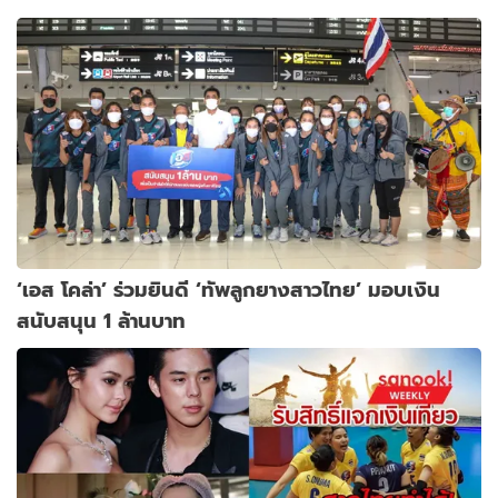
‘เอส โคล่า’ ร่วมยินดี ‘ทัพลูกยางสาวไทย’ มอบเงิน
สนับสนุน 1 ล้านบาท