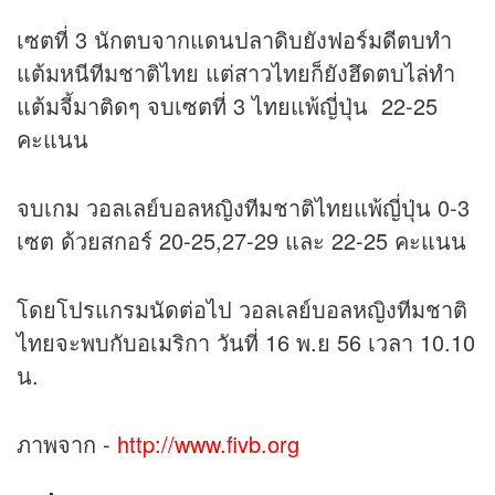
เซตที่ 3 นักตบจากแดนปลาดิบยังฟอร์มดีตบทำ
แต้มหนีทีมชาติไทย แต่สาวไทยก็ยังฮึดตบไล่ทำ
แต้มจี้มาติดๆ จบเซตที่ 3 ไทยแพ้ญี่ปุ่น 22-25
คะแนน
จบเกม วอลเลย์บอลหญิงทีมชาติไทยแพ้ญี่ปุ่น 0-3
เซต ด้วยสกอร์ 20-25,27-29 และ 22-25 คะแนน
โดยโปรแกรมนัดต่อไป วอลเลย์บอลหญิงทีมชาติ
ไทยจะพบกับอเมริกา วันที่ 16 พ.ย 56 เวลา 10.10
น.
ภาพจาก -
http://www.fivb.org