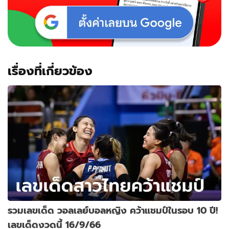
เรื่องที่เกี่ยวข้อง
รวมเลขเด็ด วอลเลย์บอลหญิง คว้าแชมป์ในรอบ 10 ปี!
เลขเด็ดงวดนี้ 16/9/66