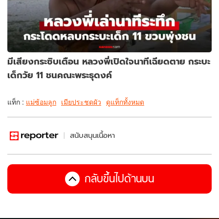
มีเสียงกระซิบเตือน หลวงพี่เปิดใจนาทีเฉียดตาย กระบะ
เด็กวัย 11 ชนคณะพระธุดงค์
แท็ก :
แม่ซ้อมลูก
เมียประชดผัว
ดูแท็กทั้งหมด
สนับสนุนเนื้อหา
กลับขึ้นไปด้านบน