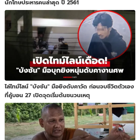
นักโทษประหารคนล่าสุด ปี 2561
ไล่ไทม์ไลน์ "บังซัน" มือยิงดับคาวัด ก่อนจบชีวิตตัวเอง
ที่คู้บอน 27 เปิดจุดเริ่มต้นชนวนเหตุ