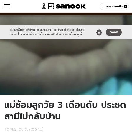
ข่าว
เข้าสู่ระบบสมาชิก
หมวดอื่นๆ
//s.isanook.com/ns/0/ud/261/1308809/frf.jpg
Sanook
//s.isanook.com/sr/0/images/logo-
600
60
new-
sanook.png
เว็บไซต์นี้ใช้คุกกี้
เพื่อให้ท่านได้รับประสบการณ์การใช้งานที่ดีที่สุดบน เว็บไซต์
ตกลง
ของเรา โปรดศึกษาเพิ่มเติมที่
นโยบายความเป็นส่วนตัว
และ
นโยบายคุกกี้
แม่ซ้อมลูกวัย 3 เดือนดับ ประชด
สามีไม่กลับบ้าน
15 พ.ย. 56 (07:55 น.)