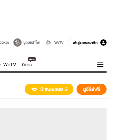
เข้าสู่ระบบสมาชิก
วจหวย
ขูดเลขนำโชค
WeTV
ve WeTV
นิยาย
รบรส
ความรู้รอบตัว
ป้าหอยซอย 6
ดูซีรีส์ฟรี
ฮาวทู
กูรู-รอบรู้