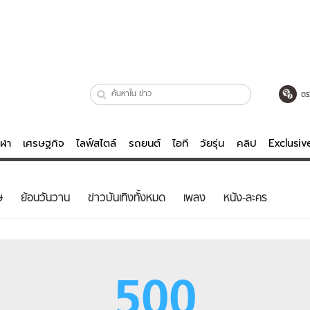
ตร
ีฬา
เศรษฐกิจ
ไลฟ์สไตล์
รถยนต์
ไอที
วัยรุ่น
คลิป
Exclusi
ตรวจหวย
ไลฟ์สไตล์
บันเทิงค
ษ
ย้อนวันวาน
ข่าวบันเทิงทั้งหมด
เพลง
หนัง-ละคร
ผู้หญิง
หนัง-ละคร
ผู้ชาย
เพลง
ย
วัยรุ่น
เกมส์
500
ไอที
คลิป
รถยนต์
พอดแคสต์