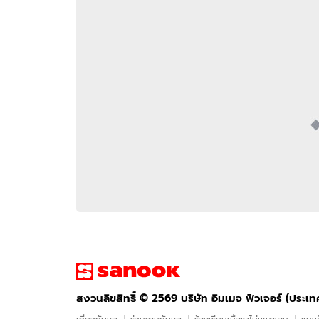
อัปเดตจีน
เช็กข่าวชัวร์
ติดตามสนุกโซเชี
ดาวน์โหลดสนุกแอปฟรี
สงวนลิขสิทธิ์ ©
2569
บริษัท อิมเมจ ฟิวเจอร์ (ประเทศไทย) จำกัด
สงวนลิขสิทธิ์ ©
2569
บริษัท อิมเมจ ฟิวเจอร์ (ประเ