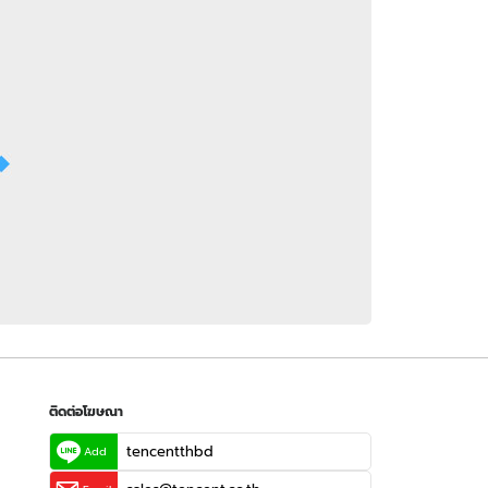
 WeTV
ติดต่อโฆษณา
tencentthbd
sales@tencent.co.th
รา
ร้องเรียนเนื้อหาไม่เหมาะสม
แนะนำติชม แจ้งปัญหาการใช้งาน
ติดต่อโฆษณา
tencentthbd
Add