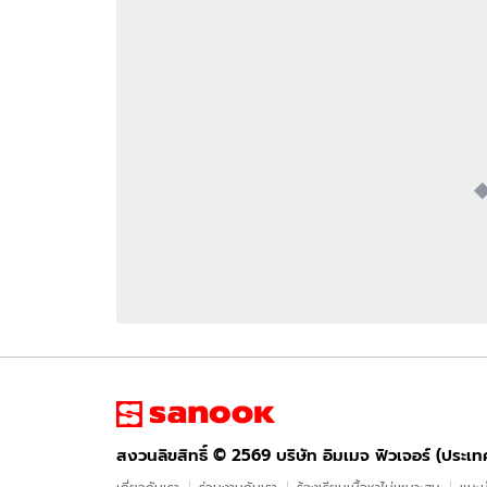
อัปเดตจีน
เช็กข่าวชัวร์
ติดตามสนุกโซเชี
ดาวน์โหลดสนุกแอปฟรี
สงวนลิขสิทธิ์ ©
2569
บริษัท อิมเมจ ฟิวเจอร์ (ประเทศไทย) จำกัด
สงวนลิขสิทธิ์ ©
2569
บริษัท อิมเมจ ฟิวเจอร์ (ประเ