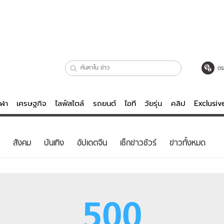
ตร
ีฬา
เศรษฐกิจ
ไลฟ์สไตล์
รถยนต์
ไอที
วัยรุ่น
คลิป
Exclusi
ตรวจหวย
ไลฟ์สไตล์
บันเทิงค
สังคม
บันเทิง
อัปเดตจีน
เช็กข่าวชัวร์
ข่าวทั้งหมด
ผู้หญิง
หนัง-ละคร
ผู้ชาย
เพลง
ย
วัยรุ่น
เกมส์
500
ไอที
คลิป
รถยนต์
พอดแคสต์