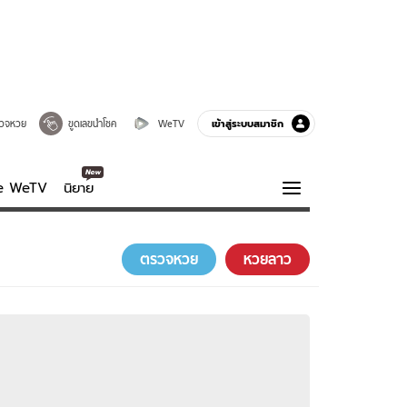
เข้าสู่ระบบสมาชิก
วจหวย
ขูดเลขนำโชค
WeTV
ve WeTV
นิยาย
รบรส
ความรู้รอบตัว
ตรวจหวย
หวยลาว
ฮาวทู
กูรู-รอบรู้