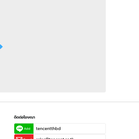
 WeTV
ติดต่อโฆษณา
tencentthbd
sales@tencent.co.th
รา
ร้องเรียนเนื้อหาไม่เหมาะสม
แนะนำติชม แจ้งปัญหาการใช้งาน
ติดต่อโฆษณา
tencentthbd
Add