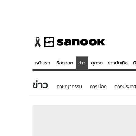
หน้าแรก
เรื่องฮอต
ข่าว
ดูดวง
ข่าวบันเทิง
ก
ข่าว
ข่าว
ดูดวง - 
อาชญากรรม
การเมือง
ต่างประเทศ
เรื่องฮอต
ดูดวง
ข่าว
หวยไทย
ข่าวบันเทิง
สถิติหวยไท
ข่าวกีฬา
หวยลาว
ข่าวเศรษฐกิจ