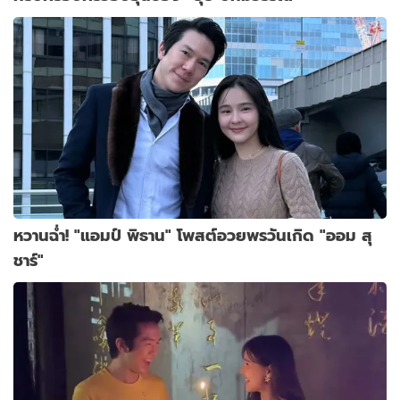
หวานฉ่ำ! "แอมป์ พิธาน" โพสต์อวยพรวันเกิด "ออม สุ
ชาร์"