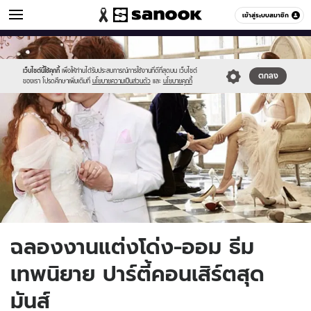
ข่าวบันเทิง
เข้าสู่ระบบสมาชิก
หมวดอื่นๆ
//s.isanook.com/ns/0/ud/259/1298720/dongaom01.jpg
Sanook
//s.isanook.com/sr/0/images/logo-
600
60
new-
sanook.png
เว็บไซต์นี้ใช้คุกกี้
เพื่อให้ท่านได้รับประสบการณ์การใช้งานที่ดีที่สุดบน เว็บไซต์
ตกลง
ของเรา โปรดศึกษาเพิ่มเติมที่
นโยบายความเป็นส่วนตัว
และ
นโยบายคุกกี้
ฉลองงานแต่งโด่ง-ออม ธีม
เทพนิยาย ปาร์ตี้คอนเสิร์ตสุด
มันส์