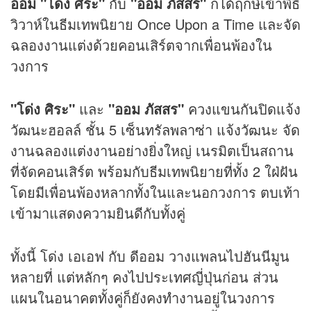
ออม "โด่ง ศิระ"
กับ
"ออม ภัสสร"
ก็ได้ฤกษ์เข้าพิธี
วิวาห์ในธีมเทพนิยาย Once Upon a Time และจัด
ฉลองงานแต่งด้วยคอนเสิร์ตจากเพื่อนพ้องใน
วงการ
"โด่ง ศิระ"
และ
"ออม ภัสสร"
ควงแขนกันปิดแจ้ง
วัฒนะฮอลล์ ชั้น 5 เซ็นทรัลพลาซ่า แจ้งวัฒนะ จัด
งานฉลองแต่งงานอย่างยิ่งใหญ่ เนรมิตเป็นสถาน
ที่จัดคอนเสิร์ต พร้อมกับธีมเทพนิยายที่ทั้ง 2 ใฝ่ฝัน
โดยมีเพื่อนพ้องหลากทั้งในและนอกวงการ ตบเท้า
เข้ามาแสดงความยินดีกับทั้งคู่
ทั้งนี้ โด่ง เอเอฟ กับ ดีออม วางแพลนไปฮันนีมูน
หลายที่ แต่หลักๆ คงไปประเทศญี่ปุ่นก่อน ส่วน
แผนในอนาคตทั้งคู่ก็ยังคงทำงานอยู่ในวงการ