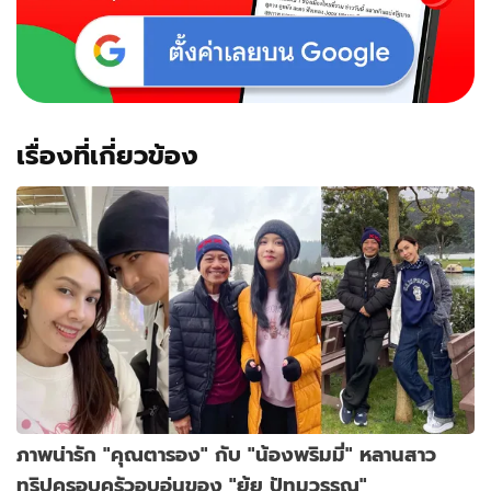
เรื่องที่เกี่ยวข้อง
ภาพน่ารัก "คุณตารอง" กับ "น้องพริมมี่" หลานสาว
ทริปครอบครัวอบอุ่นของ "ยุ้ย ปัทมวรรณ"