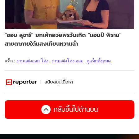
"ออม สุชาร์" ยกเค้กอวยพรวันเกิด "แอมป์ พิธาน"
สายตาภายใต้แสงเทียนหวานฉ่ำ
แท็ก :
งานแต่งออม โด่ง
งานแต่งโด่ง ออม
ดูแท็กทั้งหมด
สนับสนุนเนื้อหา
กลับขึ้นไปด้านบน