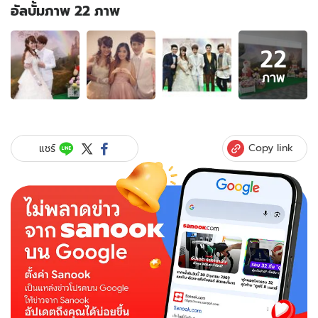
อัลบั้มภาพ 22 ภาพ
อัลบั้ม
22
ภาพ
22
ภาพ
ภาพ
ของ
ฉลอง
งาน
แต่ง
Copy link
แชร์
โด่ง-
ออม
ธีม
เทพนิยาย
ปาร์ตี้
คอนเสิร์ต
สุด
มันส์