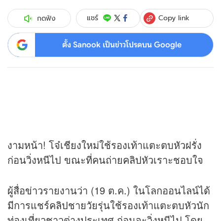
Copy link
แชร์
กดฟัง
ตั้ง Sanook เป็นข่าวโปรดบน Google
งามหน้า! โจ๋เชียงใหม่ใช้รองเท้าแตะตบหัวฝรั่ง
ก่อนวิ่งหนีไป ขณะที่คนถ่าย
คลิป
หัวเราะชอบใจ
ผู้สื่อ
ข่าว
รายงานว่า (19 ต.ค.) ในโลกออนไลน์ได้
มีการแชร์
คลิป
ชายวัยรุ่นใช้รองเท้าแตะตบหัวนัก
ท่องเที่ยวชาวต่างประเทศ ก่อนจะวิ่งหนีไป โดย