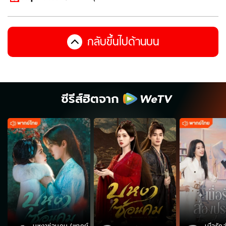
กลับขึ้นไปด้านบน
ซีรีส์ฮิตจาก
บุหงาซ่อนคม (พากย์
เมื่อรั