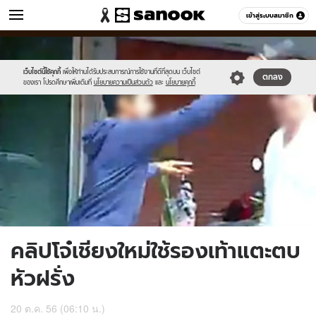
ข่าว
เข้าสู่ระบบสมาชิก
หมวดอื่นๆ
//s.isanook.com/ns/0/ud/252/1264781/22.jpg
Sanook
//s.isanook.com/sr/0/images/logo-
600
60
new-
sanook.png
เว็บไซต์นี้ใช้คุกกี้
เพื่อให้ท่านได้รับประสบการณ์การใช้งานที่ดีที่สุดบน เว็บไซต์
ตกลง
ของเรา โปรดศึกษาเพิ่มเติมที่
นโยบายความเป็นส่วนตัว
และ
นโยบายคุกกี้
คลิปโจ๋เชียงใหม่ใช้รองเท้าแตะตบ
หัวฝรั่ง
20 ต.ค. 56 (06:10 น.)