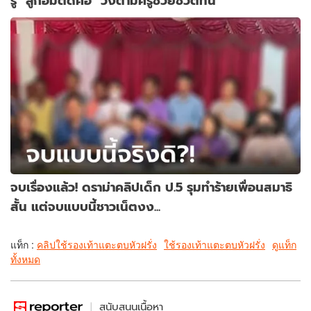
รู้ "ลูกอมติดคอ" วิ่งตามครูช่วยชีวิตทัน
จบเรื่องแล้ว! ดราม่าคลิปเด็ก ป.5 รุมทำร้ายเพื่อนสมาธิ
สั้น แต่จบแบบนี้ชาวเน็ตงง...
แท็ก :
คลิปใช้รองเท้าแตะตบหัวฝรั่ง
ใช้รองเท้าแตะตบหัวฝรั่ง
ดูแท็ก
ทั้งหมด
สนับสนุนเนื้อหา