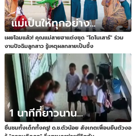
เผยโฉมแล้ว! คุณแม่สายฮาแต่งชุด "ไดโนเสาร์" ร่วม
งานปัจฉิมลูกสาว รู้เหตุผลกลายเป็นซึ้ง
ชื่นชมทั้งเด็กทั้งครู! ด.ช.ตัวน้อย สังเกตเพื่อนยืนตัวงอ