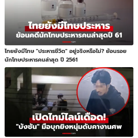
ไทยยังมีโทษ "ประหารชีวิต" อยู่จริงหรือไม่? ย้อนรอย
นักโทษประหารคนล่าสุด ปี 2561