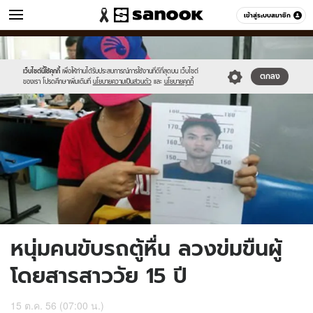
ข่าว
เข้าสู่ระบบสมาชิก
หมวดอื่นๆ
//s.isanook.com/ns/0/ud/252/1263766/news03-
Sanook
//s.isanook.com/sr/0/images/logo-
600
60
1.jpg
new-
sanook.png
เว็บไซต์นี้ใช้คุกกี้
เพื่อให้ท่านได้รับประสบการณ์การใช้งานที่ดีที่สุดบน เว็บไซต์
ตกลง
ของเรา โปรดศึกษาเพิ่มเติมที่
นโยบายความเป็นส่วนตัว
และ
นโยบายคุกกี้
หนุ่มคนขับรถตู้หื่น ลวงข่มขืนผู้
โดยสารสาววัย 15 ปี
15 ต.ค. 56 (07:00 น.)