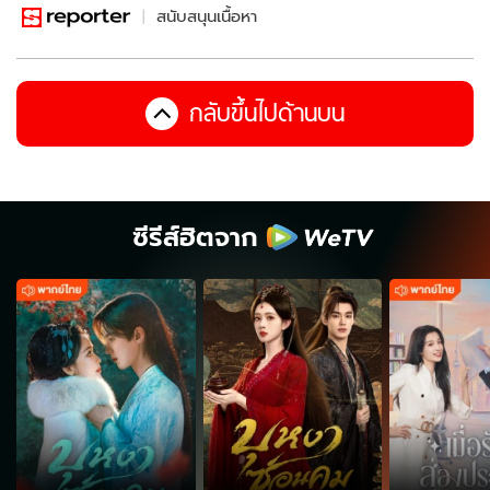
สนับสนุนเนื้อหา
กลับขึ้นไปด้านบน
ซีรีส์ฮิตจาก