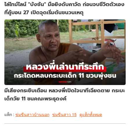
ไล่ไทม์ไลน์ "บังซัน" มือยิงดับคาวัด ก่อนจบชีวิตตัวเอง
ที่คู้บอน 27 เปิดจุดเริ่มต้นชนวนเหตุ
มีเสียงกระซิบเตือน หลวงพี่เปิดใจนาทีเฉียดตาย กระบะ
เด็กวัย 11 ชนคณะพระธุดงค์
แท็ก :
ข่มขืนสาวบ้านนอก
ข่มขืนสาว 15
ดูแท็กทั้งหมด