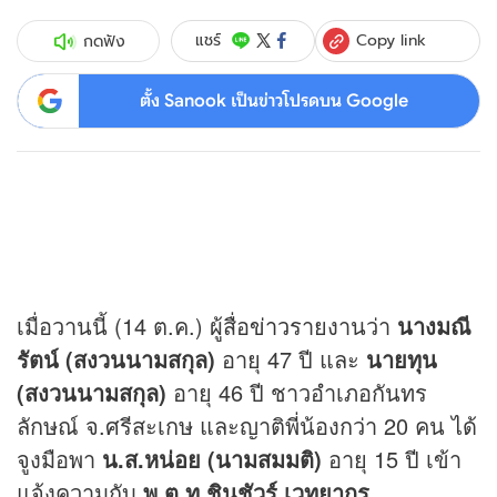
Copy link
แชร์
กดฟัง
ตั้ง Sanook เป็นข่าวโปรดบน Google
เมื่อวานนี้ (14 ต.ค.) ผู้สื่อ
ข่าว
รายงานว่า
นางมณี
รัตน์ (สงวนนามสกุล)
อายุ 47 ปี และ
นายทุน
(สงวนนามสกุล)
อายุ 46 ปี ชาวอำเภอกันทร
ลักษณ์ จ.ศรีสะเกษ และญาติพี่น้องกว่า 20 คน ได้
จูงมือพา
น.ส.หน่อย (นามสมมติ)
อายุ 15 ปี เข้า
แจ้งความกับ
พ.ต.ท.ชินชัวร์ เวทยากร