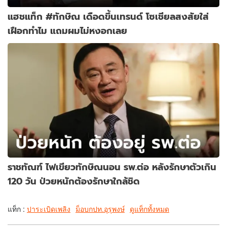
แฮชแท็ก #ทักษิณ เดือดขึ้นเทรนด์ โซเชียลสงสัยใส่
เฝือกทำไม แถมผมไม่หงอกเลย
ราชทัณฑ์ ไฟเขียวทักษิณนอน รพ.ต่อ หลังรักษาตัวเกิน
120 วัน ป่วยหนักต้องรักษาใกล้ชิด
แท็ก :
ปาระเบิดเพลิง
ม็อบกปท.อุรุพงษ์
ดูแท็กทั้งหมด