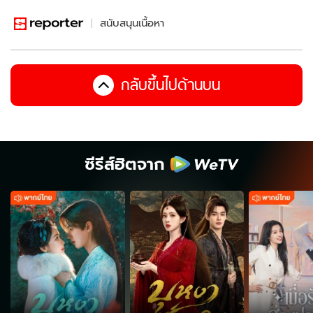
สนับสนุนเนื้อหา
กลับขึ้นไปด้านบน
ซีรีส์ฮิตจาก