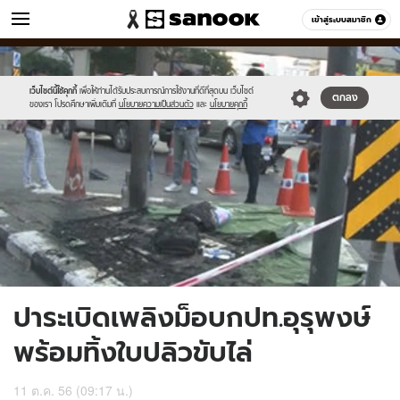
ข่าว
เข้าสู่ระบบสมาชิก
หมวดอื่นๆ
//s.isanook.com/ns/0/ud/252/1263078/1ws.jpg
Sanook
//s.isanook.com/sr/0/images/logo-
600
60
new-
sanook.png
เว็บไซต์นี้ใช้คุกกี้
เพื่อให้ท่านได้รับประสบการณ์การใช้งานที่ดีที่สุดบน เว็บไซต์
ตกลง
ของเรา โปรดศึกษาเพิ่มเติมที่
นโยบายความเป็นส่วนตัว
และ
นโยบายคุกกี้
ปาระเบิดเพลิงม็อบกปท.อุรุพงษ์
พร้อมทิ้งใบปลิวขับไล่
11 ต.ค. 56 (09:17 น.)