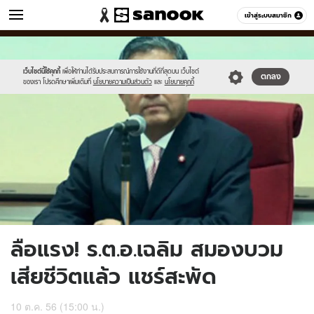
ข่าว
เข้าสู่ระบบสมาชิก
หมวดอื่นๆ
//s.isanook.com/ns/0/ud/252/1262964/news01-
Sanook
//s.isanook.com/sr/0/images/logo-
600
60
1.jpg
new-
sanook.png
เว็บไซต์นี้ใช้คุกกี้
เพื่อให้ท่านได้รับประสบการณ์การใช้งานที่ดีที่สุดบน เว็บไซต์
ตกลง
ของเรา โปรดศึกษาเพิ่มเติมที่
นโยบายความเป็นส่วนตัว
และ
นโยบายคุกกี้
ลือแรง! ร.ต.อ.เฉลิม สมองบวม
เสียชีวิตแล้ว แชร์สะพัด
10 ต.ค. 56 (15:00 น.)