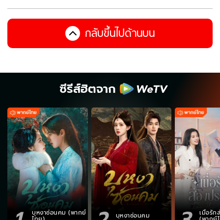
กลับขึ้นไปด้านบน
ซีรีส์ฮิตจาก
1
2
3
บุหงาซ่อนคม (พากย์
เมื่อรั
บุหงาซ่อนคม
ไทย)
(พากย์