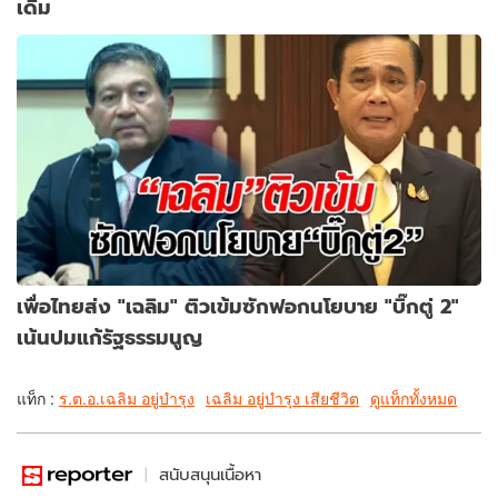
เดิม
เพื่อไทยส่ง "เฉลิม" ติวเข้มซักฟอกนโยบาย "บิ๊กตู่ 2"
เน้นปมแก้รัฐธรรมนูญ
แท็ก :
ร.ต.อ.เฉลิม อยู่บำรุง
เฉลิม อยู่บำรุง เสียชีวิต
ดูแท็กทั้งหมด
สนับสนุนเนื้อหา