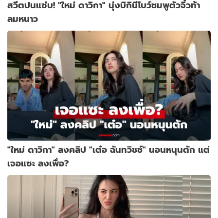
สวีตปนแซ่บ! "ใหม่ ดาวิกา" นุ่งบิกินีโบว์ชมพูตัวจิ๋วท้า
ลมหนาว
"ใหม่ ดาวิกา" ลงคลิป "เต๋อ ฉันทวิชช์" นอนหนุนตัก แต่
เจอแซะ ลงเพื่อ?