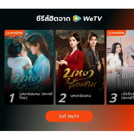
ซีรีส์ฮิตจาก
1
2
3
บุหงาซ่อนคม (พากย์
เมื่อรั
บุหงาซ่อนคม
ไทย)
(พากย์
ไปที่ WeTV