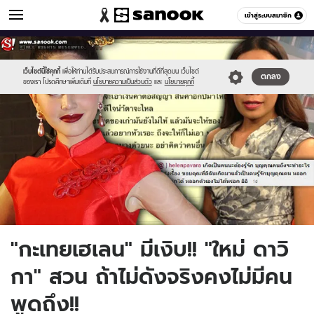
ข่าวบันเทิง
เข้าสู่ระบบสมาชิก
หมวดอื่นๆ
//s.isanook.com/ns/0/ud/250/1253553/mai600.jpg
Sanook
//s.isanook.com/sr/0/images/logo-
600
60
new-
sanook.png
เว็บไซต์นี้ใช้คุกกี้
เพื่อให้ท่านได้รับประสบการณ์การใช้งานที่ดีที่สุดบน เว็บไซต์
ตกลง
ของเรา โปรดศึกษาเพิ่มเติมที่
นโยบายความเป็นส่วนตัว
และ
นโยบายคุกกี้
"กะเทยเฮเลน" มีเงิบ!! "ใหม่ ดาวิ
กา" สวน ถ้าไม่ดังจริงคงไม่มีคน
พูดถึง!!