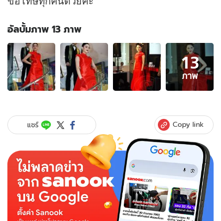
ขอโทษทุกคนด้วยค่ะ"
อัลบั้มภาพ 13 ภาพ
อัลบั้ม
13
ภาพ
13
ภาพ
ภาพ
ของ
"กะเทย
เฮ
เลน"
Copy link
แชร์
มี
เงิบ!!
"ใหม่
ดา
วิกา"
สวน
ถ้า
ไม่
ดัง