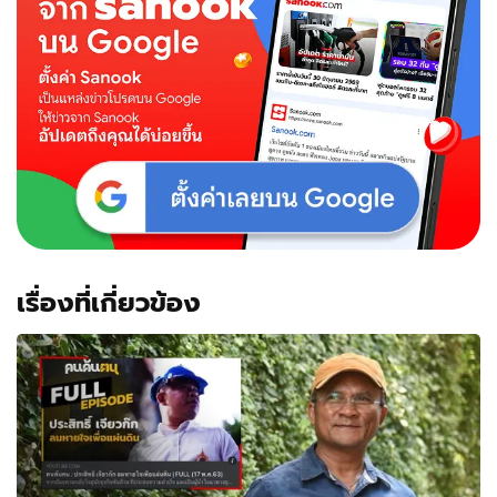
ฅน"
ตัด
สิ
นอ
สมท.ทั้ง
องค์กร
เรื่องที่เกี่ยวข้อง