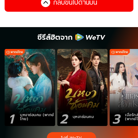
กลับขึ้นไปด้านบน
ซีรีส์ฮิตจาก
1
2
3
บุหงาซ่อนคม (พากย์
เมื่อรั
บุหงาซ่อนคม
ไทย)
(พากย์
ไปที่ WeTV