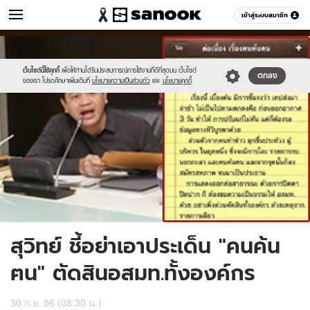
ข่าว
เข้าสู่ระบบสมาชิก
หมวดอื่นๆ
//s.isanook.com/ns/0/ud/247/1238382/sfr.jpg
Sanook
//s.isanook.com/sr/0/images/logo-
600
60
new-
sanook.png
เว็บไซต์นี้ใช้คุกกี้
เพื่อให้ท่านได้รับประสบการณ์การใช้งานที่ดีที่สุดบน เว็บไซต์
ตกลง
ของเรา โปรดศึกษาเพิ่มเติมที่
นโยบายความเป็นส่วนตัว
และ
นโยบายคุกกี้
สุวิทย์ ชี้อย่าเอาประเด็น "คนค้น
ฅน" ตัดสินอสมท.ทั้งองค์กร
30 ก.ย. 56 (08:30 น.)