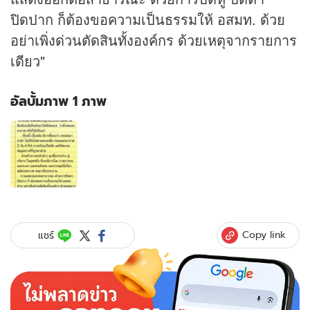
ปิดปาก ก็ต้องขอความเป็นธรรมให้ อสมท. ด้วย
อย่าเพิ่งด่วนตัดสินทั้งองค์กร ด้วยเหตุจากรายการ
เดียว"
อัลบั้มภาพ 1 ภาพ
อัลบั้ม
ภาพ
1
ภาพ
ของ
สุ
วิทย์
ชี้
Copy link
แชร์
อย่า
เอา
ประเด็น
"คน
ค้น