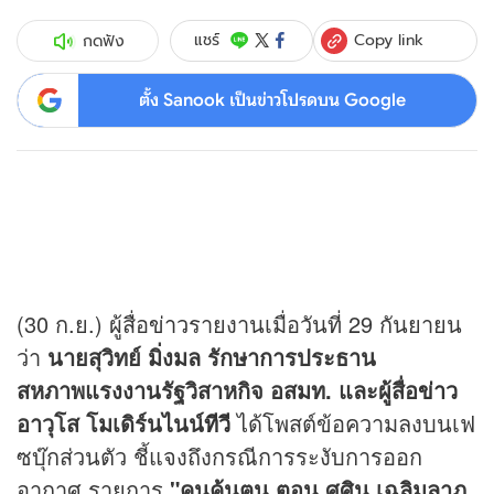
Copy link
แชร์
กดฟัง
ตั้ง Sanook เป็นข่าวโปรดบน Google
(30 ก.ย.) ผู้สื่อ
ข่าว
รายงานเมื่อวันที่ 29 กันยายน
ว่า
นายสุวิทย์ มิ่งมล รักษาการประธาน
สหภาพแรงงานรัฐวิสาหกิจ อสมท. และผู้สื่อ
ข่าว
อาวุโส โมเดิร์นไนน์
ทีวี
ได้โพสต์ข้อความลงบนเฟ
ซบุ๊กส่วนตัว ชี้แจงถึงกรณีการระงับการออก
อากาศ รายการ
"คนค้นฅน ตอน ศศิน เฉลิมลาภ