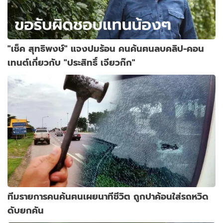
"เช็ค สุทธิพงษ์" แจงปมร้อน คนค้นฅนลบคลิป-คอน
เทนต์เกี่ยวกับ "ประสิทธิ์ เจียวก๊ก"
ทีมรายการคนค้นฅนเผยนาทีชีวิต ถูกปาค้อนใส่รถหวิด
ดับยกคัน