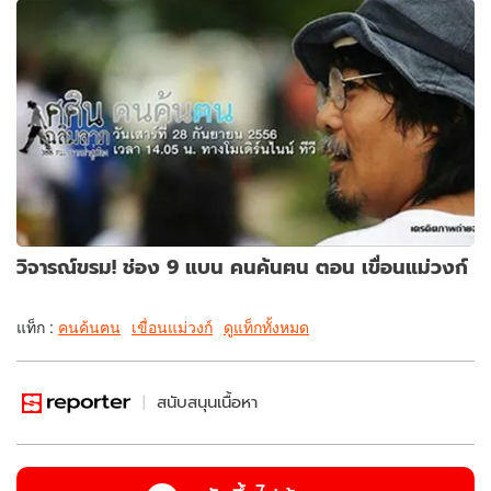
วิจารณ์ขรม! ช่อง 9 แบน คนค้นฅน ตอน เขื่อนแม่วงก์
แท็ก :
คนค้นฅน
เขื่อนแม่วงก์
ดูแท็กทั้งหมด
สนับสนุนเนื้อหา