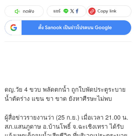
Copy link
แชร์
กดฟัง
ตั้ง Sanook เป็นข่าวโปรดบน Google
ดญ.วัย 4 ขวบ พลัดตกน้ำ ถูกใบพัดประตูระบาย
น้ำตัดร่าง แขน ขา ขาด ยังหาศีรษะไม่พบ
ผู้สื่อ
ข่าว
รายงานว่า (25 ก.ย.) เมื่อเวลา 21.00 น.
สภ.แสนภูดาษ อ.บ้านโพธิ์ จ.ฉะเชิงเทรา ได้รับ
แจ้งเหตุเด็กจมน้ำเสียชีวิต ที่บริเวณประตูระบาย