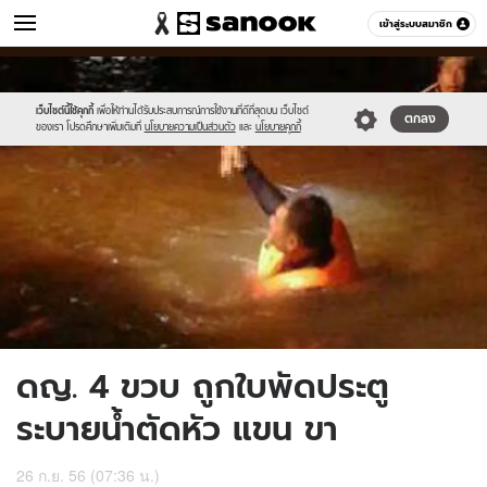
ข่าว
เข้าสู่ระบบสมาชิก
หมวดอื่นๆ
//s.isanook.com/ns/0/ud/247/1237635/1.jpg
Sanook
//s.isanook.com/sr/0/images/logo-
600
60
new-
sanook.png
เว็บไซต์นี้ใช้คุกกี้
เพื่อให้ท่านได้รับประสบการณ์การใช้งานที่ดีที่สุดบน เว็บไซต์
ตกลง
ของเรา โปรดศึกษาเพิ่มเติมที่
นโยบายความเป็นส่วนตัว
และ
นโยบายคุกกี้
ดญ. 4 ขวบ ถูกใบพัดประตู
ระบายน้ำตัดหัว แขน ขา
26 ก.ย. 56 (07:36 น.)