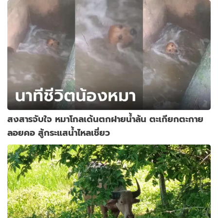
สงสารจับใจ หมาโกลเด้นตกฝายน้ำล้น ตะเกียกตะกาย
ลอยคอ สู้กระแสน้ำไหลเชี่ยว