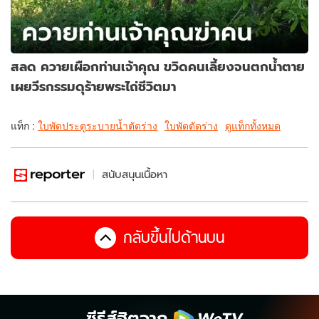
สลด ควายเผือกท่านเจ้าคุณ ขวิดคนเลี้ยงจนตกน้ำตาย
เผยวีรกรรมดุร้ายพระไถ่ชีวิตมา
แท็ก :
ใบพัดประตูระบายน้ำตัดร่าง
ใบพัดตัดร่าง
ดูแท็กทั้งหมด
สนับสนุนเนื้อหา
กลับขึ้นไปด้านบน
ซีรีส์ฮิตจาก