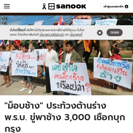
ข่าว
เข้าสู่ระบบสมาชิก
หมวดอื่นๆ
//s.isanook.com/ns/0/ud/242/1210239/22.jpg
Sanook
//s.isanook.com/sr/0/images/logo-
600
60
new-
sanook.png
เว็บไซต์นี้ใช้คุกกี้
เพื่อให้ท่านได้รับประสบการณ์การใช้งานที่ดีที่สุดบน เว็บไซต์
ตกลง
ของเรา โปรดศึกษาเพิ่มเติมที่
นโยบายความเป็นส่วนตัว
และ
นโยบายคุกกี้
"ม็อบช้าง" ประท้วงต้านร่าง
พ.ร.บ. ขู่พาช้าง 3,000 เชือกบุก
กรุง